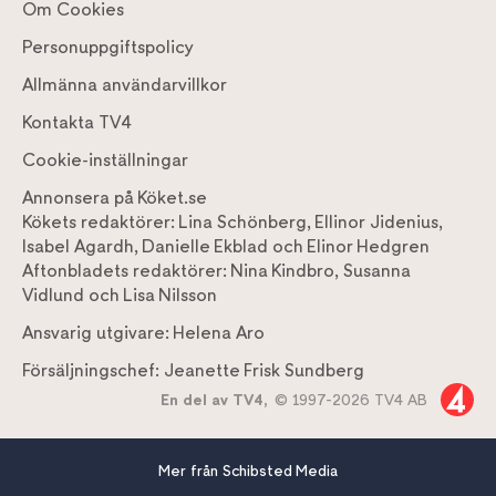
Om Cookies
Personuppgiftspolicy
Allmänna användarvillkor
Kontakta TV4
Cookie-inställningar
Annonsera på Köket.se
Kökets redaktörer:
Lina Schönberg
,
Ellinor Jidenius
,
Isabel Agardh
,
Danielle Ekblad
och
Elinor Hedgren
Aftonbladets redaktörer:
Nina Kindbro
,
Susanna
Vidlund
och
Lisa Nilsson
Ansvarig utgivare:
Helena Aro
Försäljningschef:
Jeanette Frisk Sundberg
En del av TV4,
© 1997-2026 TV4 AB
Mer från Schibsted Media