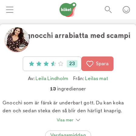
Färsk gnocchi arrabiatta med scampi
Foto:
TV4
23
Spara
Betyg: 3.6 av 5 (23 röster)
Av:
Leila Lindholm
Från:
Leilas mat
13
ingredienser
Gnocchi som är färsk är underbart gott. Du kan koka
den och sedan steka den så blir den härligt knaprig.
Visa mer
Vardagsmiddag