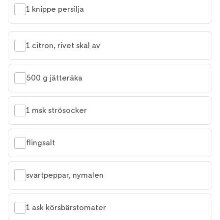
1 knippe persilja
1 citron, rivet skal av
500 g jätteräka
1 msk strösocker
flingsalt
svartpeppar, nymalen
1 ask körsbärstomater