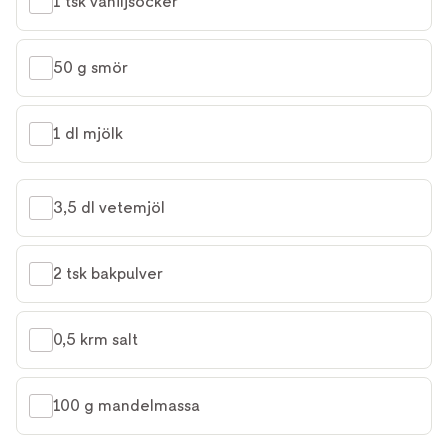
1 tsk vaniljsocker
50 g smör
1 dl mjölk
3,5 dl vetemjöl
2 tsk bakpulver
0,5 krm salt
100 g mandelmassa