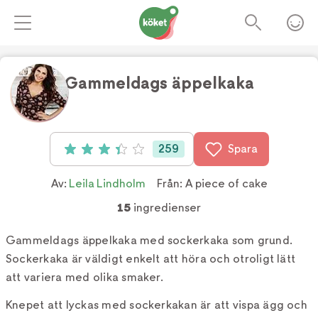
Gammeldags äppelkaka
Foto:
Husmorsorna
259
Spara
Betyg: 3.4 av 5 (259 röster)
Av:
Leila Lindholm
Från:
A piece of cake
15
ingredienser
Gammeldags äppelkaka med sockerkaka som grund.
Sockerkaka är väldigt enkelt att höra och otroligt lätt
att variera med olika smaker.
Knepet att lyckas med sockerkakan är att vispa ägg och