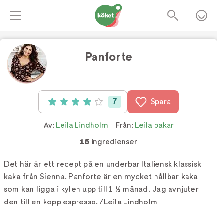
Panforte
Foto:
TV4
7
Spara
Betyg: 4 av 5 (7 röster)
Av:
Leila Lindholm
Från:
Leila bakar
15
ingredienser
Det här är ett recept på en underbar Italiensk klassisk
kaka från Sienna. Panforte är en mycket hållbar kaka
som kan ligga i kylen upp till 1 ½ månad. Jag avnjuter
den till en kopp espresso. /Leila Lindholm