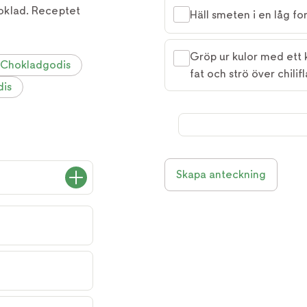
hoklad. Receptet
Häll smeten i en låg for
Gröp ur kulor med ett k
Chokladgodis
fat och strö över chilifl
dis
Skapa anteckning