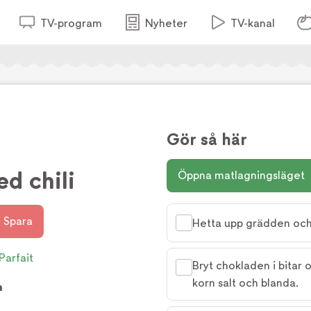
TV-program
Nyheter
TV-kanal
Gör så här
d chili
Öppna matlagningsläget
Spara
Hetta upp grädden och l
Parfait
Bryt chokladen i bitar o
korn salt och blanda.
h