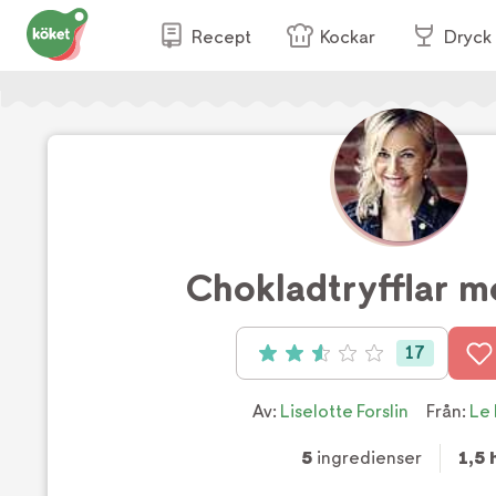
Recept
Kockar
Dryck
Chokladtryfflar me
17
Betyg: 2.6 av 5 (17 röster)
Av:
Liselotte Forslin
Från:
Le 
5
ingredienser
1,5 