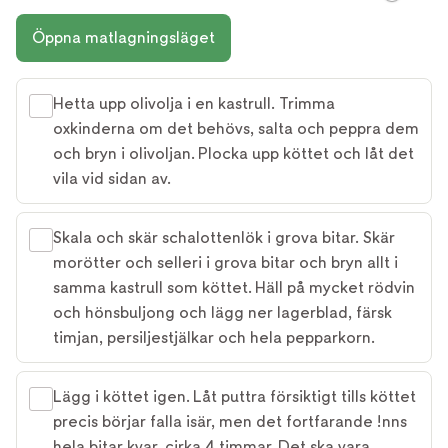
Öppna matlagningsläget
Hetta upp olivolja i en kastrull. Trimma
oxkinderna om det behövs, salta och peppra dem
och bryn i olivoljan. Plocka upp köttet och låt det
vila vid sidan av.
Skala och skär schalottenlök i grova bitar. Skär
morötter och selleri i grova bitar och bryn allt i
samma kastrull som köttet. Häll på mycket rödvin
och hönsbuljong och lägg ner lagerblad, färsk
timjan, persiljestjälkar och hela pepparkorn.
Lägg i köttet igen. Låt puttra försiktigt tills köttet
precis börjar falla isär, men det fortfarande !nns
hela bitar kvar, cirka 4 timmar. Det ska vara