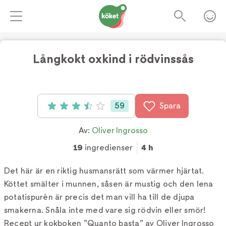
Långkokt oxkind i rödvinssås
Foto:
Alia Serban
59
Spara
Betyg: 3.5 av 5 (59 röster)
Av:
Oliver Ingrosso
19
ingredienser
4 h
Det här är en riktig husmansrätt som värmer hjärtat.
Köttet smälter i munnen, såsen är mustig och den lena
potatispurén är precis det man vill ha till de djupa
smakerna. Snåla inte med vare sig rödvin eller smör!
Recept ur kokboken ”Quanto basta” av Oliver Ingrosso