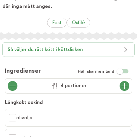
där inga mått anges.
Fest
Oxfilé
Så väljer du rätt kött i köttdisken
Ingredienser
Håll skärmen tänd
4 portioner
Långkokt oxkind
olivolja