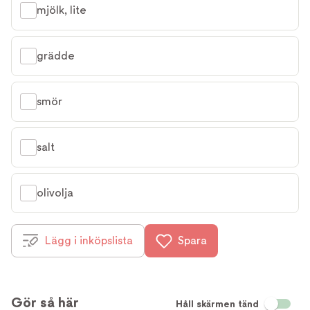
mjölk, lite
grädde
smör
salt
olivolja
Lägg i inköpslista
Spara
Gör så här
Håll skärmen tänd