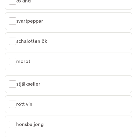
oxkind
svartpeppar
schalottenlök
morot
stjälkselleri
rött vin
hönsbuljong