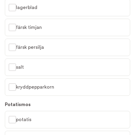
lagerblad
färsk timjan
färsk persilja
salt
kryddpepparkorn
Potatismos
potatis