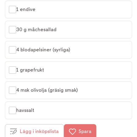
1 endive
30 g mâchesallad
4 blodapelsiner (syrliga)
1 grapefrukt
4 msk olivolja (gräsig smak)
havssalt
Lägg i inköpslista
Spara