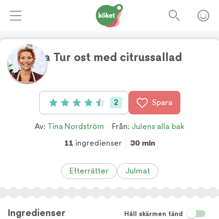
La Tur ost med citrussallad
Foto:
TV4
2
Spara
Betyg: 4.5 av 5 (2 röster)
Av:
Tina Nordström
Från:
Julens alla bak
11
ingredienser
30 min
Efterrätter
Julmat
Ingredienser
Håll skärmen tänd