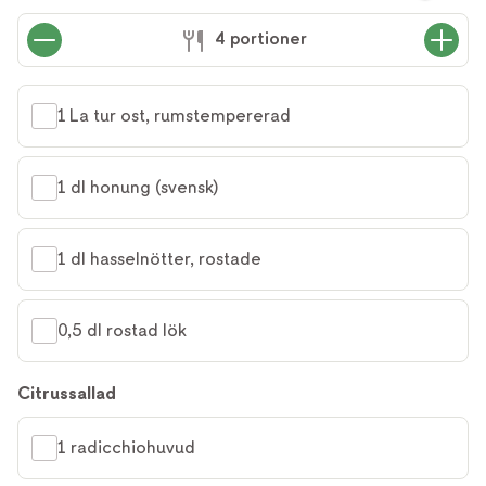
4 portioner
1 La tur ost, rumstempererad
1 dl honung (svensk)
1 dl hasselnötter, rostade
0,5 dl rostad lök
Citrussallad
1 radicchiohuvud