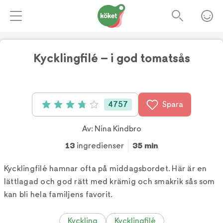
Kycklingfilé – i god tomatsås
Foto:
Kajsa Stina Romin
4757
Spara
Betyg: 3.8 av 5 (4757 röster)
Av:
Nina Kindbro
13
ingredienser
35 min
Kycklingfilé hamnar ofta på middagsbordet. Här är en
lättlagad och god rätt med krämig och smakrik sås som
kan bli hela familjens favorit.
Kyckling
Kycklingfilé