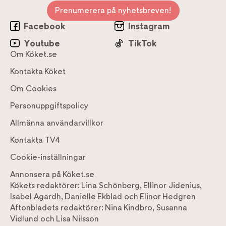
Prenumerera på nyhetsbreven!
Facebook
Instagram
Youtube
TikTok
Om Köket.se
Kontakta Köket
Om Cookies
Personuppgiftspolicy
Allmänna användarvillkor
Kontakta TV4
Cookie-inställningar
Annonsera på Köket.se
Kökets redaktörer:
Lina Schönberg
,
Ellinor Jidenius
,
Isabel Agardh
,
Danielle Ekblad
och
Elinor Hedgren
Aftonbladets redaktörer:
Nina Kindbro
,
Susanna
Vidlund
och
Lisa Nilsson