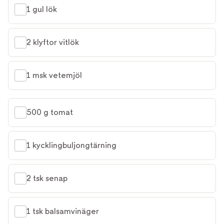
1 gul lök
2 klyftor vitlök
1 msk vetemjöl
500 g tomat
1 kycklingbuljongtärning
2 tsk senap
1 tsk balsamvinäger