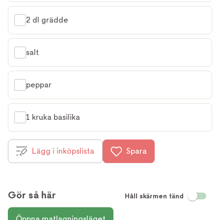
2 dl grädde
salt
peppar
1 kruka basilika
Lägg i inköpslista
Spara
Gör så här
Håll skärmen tänd
Öppna matlagningsläget