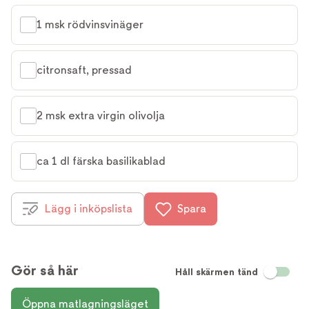
1 msk rödvinsvinäger
citronsaft, pressad
2 msk extra virgin olivolja
ca 1 dl färska basilikablad
Lägg i inköpslista
Spara
Gör så här
Håll skärmen tänd
Öppna matlagningsläget