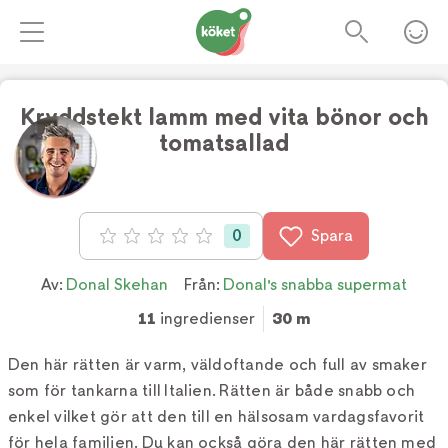
Kryddstekt lamm med vita bönor och
tomatsallad
Foto:
Tv4
0
Spara
Betyg: 0 av 5
Av:
Donal Skehan
Från:
Donal's snabba supermat
11
ingredienser
30 m
Den här rätten är varm, väldoftande och full av smaker
som för tankarna till Italien. Rätten är både snabb och
enkel vilket gör att den till en hälsosam vardagsfavorit
för hela familjen. Du kan också göra den här rätten med