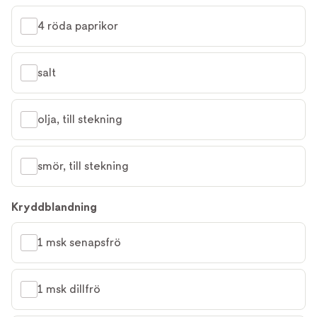
4 röda paprikor
salt
olja, till stekning
smör, till stekning
Kryddblandning
1 msk senapsfrö
1 msk dillfrö