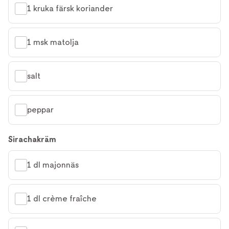
1 kruka färsk koriander
1 msk matolja
salt
peppar
Sirachakräm
1 dl majonnäs
1 dl crème fraîche