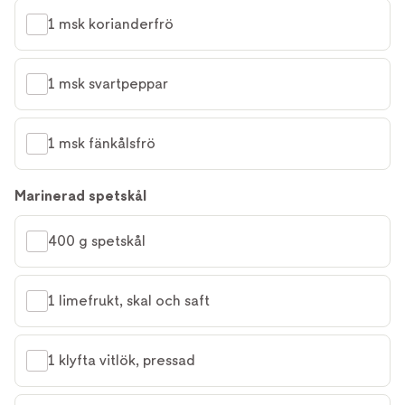
1 msk korianderfrö
1 msk svartpeppar
1 msk fänkålsfrö
Marinerad spetskål
400 g spetskål
1 limefrukt, skal och saft
1 klyfta vitlök, pressad