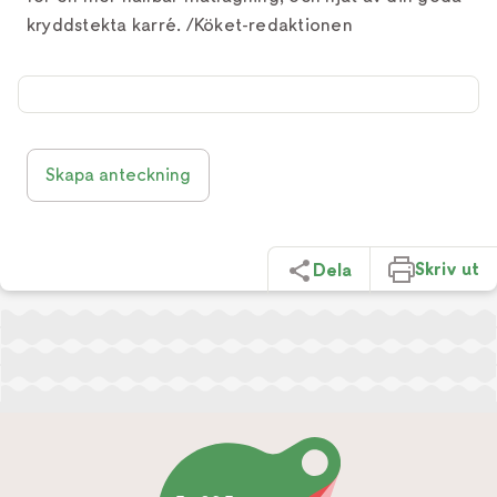
kryddstekta karré. /Köket-redaktionen
Skapa anteckning
Skriv ut
Dela