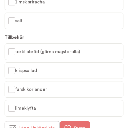
1 msk sriracha
salt
Tillbehör
tortillabröd (gärna majstortilla)
krispsallad
färsk koriander
limeklyfta
Lägg i inköpslista
Spara