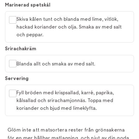
Marinerad spetskål
Skiva kålen tunt och blanda med lime, vitlök,
hackad koriander och olja. Smaka av med salt
och peppar.
Srirachakräm
Blanda allt och smaka av med salt.
Servering
Fyll bröden med krispsallad, karré, paprika,
kålsallad och srirachamjonnäs. Toppa med
koriander och bjud med limeklyfta.
Glöm inte att matsortera rester från grönsakerna
för en mer hållbar matlagning, och njut av din goda