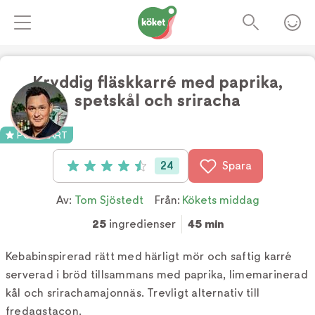
Kryddig fläskkarré med paprika,
spetskål och sriracha
Foto:
TV4
POPULÄRT
24
Spara
Betyg: 4.5 av 5 (24 röster)
Av:
Tom Sjöstedt
Från:
Kökets middag
25
ingredienser
45 min
Kebabinspirerad rätt med härligt mör och saftig karré
serverad i bröd tillsammans med paprika, limemarinerad
kål och srirachamajonnäs. Trevligt alternativ till
fredagstacon.