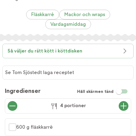
Fläskkarré
Mackor och wraps
Vardagsmiddag
Så väljer du rätt kött i köttdisken
Se Tom Sjöstedt laga receptet
Se Tom
Sjöstedt
Ingredienser
Håll skärmen tänd
laga
receptet
4 portioner
600 g fläskkarré