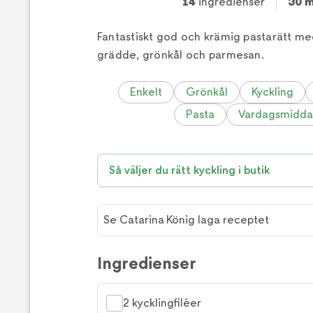
14
ingredienser
30 m
Fantastiskt god och krämig pastarätt me
grädde, grönkål och parmesan.
Enkelt
Grönkål
Kyckling
Pasta
Vardagsmidd
Så väljer du rätt kyckling i butik
Se Catarina König laga receptet
Se
Catarina
Ingredienser
König
laga
2 kycklingfiléer
receptet