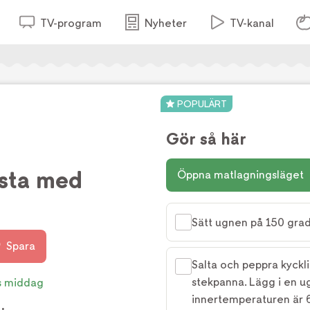
TV-program
Nyheter
TV-kanal
POPULÄRT
Gör så här
sta med
Öppna matlagningsläget
Sätt ugnen på 150 grad
Spara
Salta och peppra kyckli
stekpanna. Lägg i en ug
s middag
innertemperaturen är 