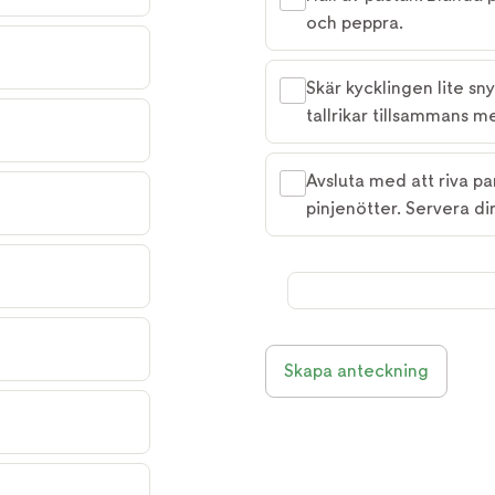
och peppra.
Skär kycklingen lite sn
tallrikar tillsammans m
Avsluta med att riva 
pinjenötter. Servera di
Skapa anteckning