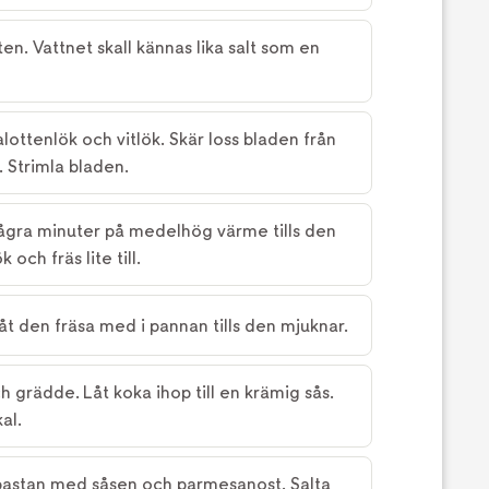
ten. Vattnet skall kännas lika salt som en
lottenlök och vitlök. Skär loss bladen från
 Strimla bladen.
ågra minuter på medelhög värme tills den
ök och fräs lite till.
låt den fräsa med i pannan tills den mjuknar.
h grädde. Låt koka ihop till en krämig sås.
al.
 pastan med såsen och parmesanost. Salta