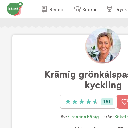
Recept
Kockar
Dryck
Krämig grönkålspa
kyckling
191
Betyg: 4.7 av 5 (191 röster)
Av:
Catarina König
Från:
Köket