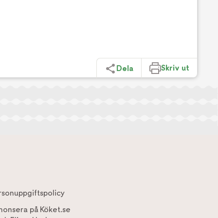
Skriv ut
Dela
rsonuppgiftspolicy
nonsera på Köket.se