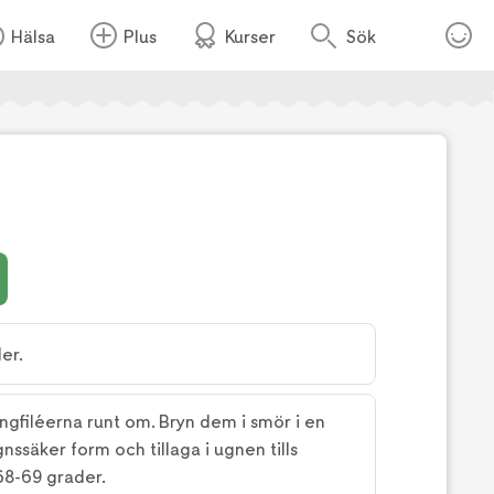
Hälsa
Plus
Kurser
Sök
Foto:
TV4
er.
ngfiléerna runt om. Bryn dem i smör i en
nssäker form och tillaga i ugnen tills
68-69 grader.