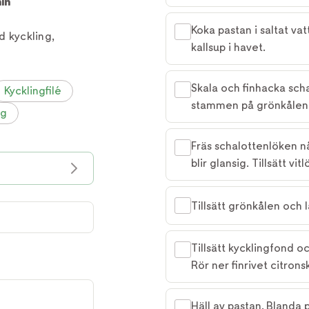
in
Koka pastan i saltat vat
d kyckling,
kallsup i havet.
Skala och finhacka scha
Kycklingfilé
stammen på grönkålen.
ag
Fräs schalottenlöken n
blir glansig. Tillsätt vitl
Tillsätt grönkålen och 
Tillsätt kycklingfond oc
Rör ner finrivet citronsk
Häll av pastan. Blanda