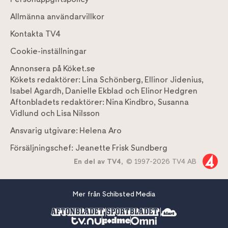
Allmänna användarvillkor
Kontakta TV4
Cookie-inställningar
Annonsera på Köket.se
Kökets redaktörer:
Lina Schönberg
,
Ellinor Jidenius
,
Isabel Agardh
,
Danielle Ekblad
och
Elinor Hedgren
Aftonbladets redaktörer:
Nina Kindbro
,
Susanna
Vidlund
och
Lisa Nilsson
Ansvarig utgivare:
Helena Aro
Försäljningschef:
Jeanette Frisk Sundberg
En del av TV4,
© 1997-2026 TV4 AB
Mer från Schibsted Media