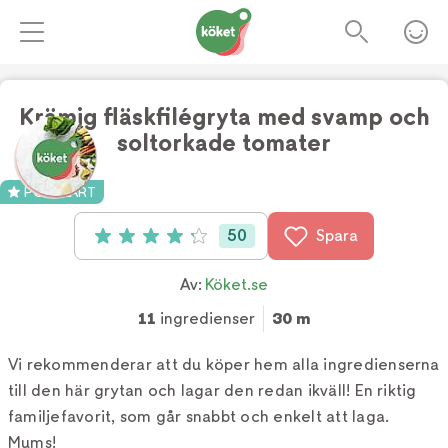
Krämig fläskfilégryta med svamp och
soltorkade tomater
POPULÄRT
50
Spara
Betyg: 4.2 av 5 (50 röster)
Av:
Köket.se
11
ingredienser
30 m
Vi rekommenderar att du köper hem alla ingredienserna
till den här grytan och lagar den redan ikväll! En riktig
familjefavorit, som går snabbt och enkelt att laga.
Mums!