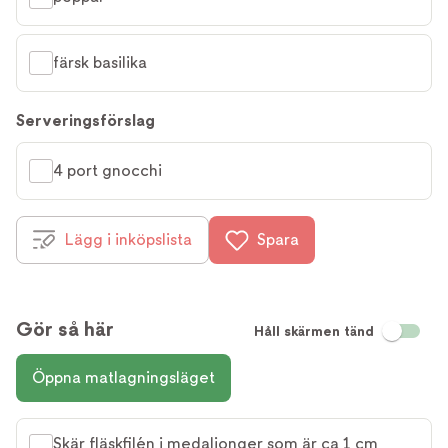
färsk basilika
Serveringsförslag
4 port gnocchi
Lägg i inköpslista
Spara
Gör så här
Håll skärmen tänd
Öppna matlagningsläget
Skär fläskfilén i medaljonger som är ca 1 cm