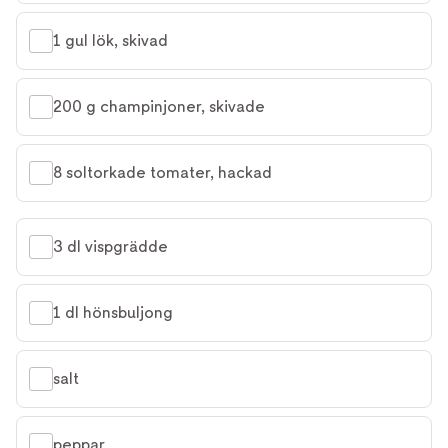
1 gul lök, skivad
200 g champinjoner, skivade
8 soltorkade tomater, hackad
3 dl vispgrädde
1 dl hönsbuljong
salt
peppar