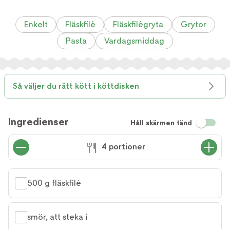
Enkelt
Fläskfilé
Fläskfilégryta
Grytor
Pasta
Vardagsmiddag
Så väljer du rätt kött i köttdisken
Ingredienser
Håll skärmen tänd
4 portioner
500 g fläskfilé
smör, att steka i