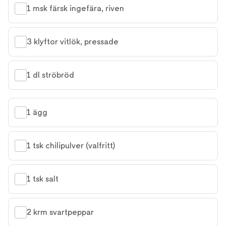
1 msk färsk ingefära, riven
3 klyftor vitlök, pressade
1 dl ströbröd
1 ägg
1 tsk chilipulver (valfritt)
1 tsk salt
2 krm svartpeppar