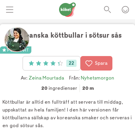
Koreanska köttbullar i sötsur sås
Foto:
Ulrika Ekblom
POPULÄRT
22
Spara
Betyg: 4.3 av 5 (22 röster)
Av:
Zeina Mourtada
Från:
Nyhetsmorgon
20
ingredienser
20 m
Köttbullar är alltid en fullträff att servera till middag,
uppskattat av hela familjen! I den här versionen får
köttbullarna sällskap av koreanska smaker och serveras i
en god sötsur sås.