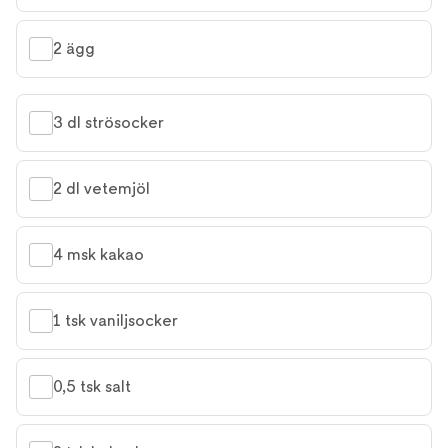
2 ägg
3 dl strösocker
2 dl vetemjöl
4 msk kakao
1 tsk vaniljsocker
0,5 tsk salt