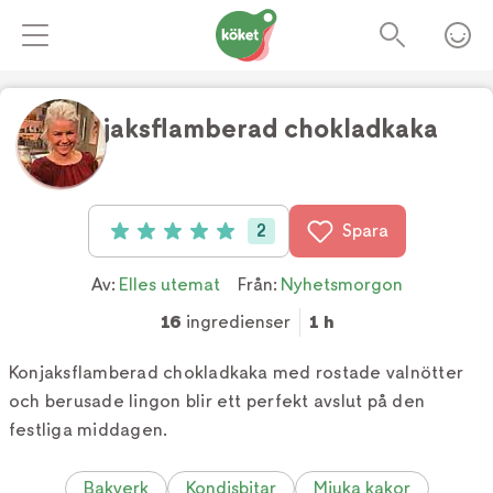
Konjaksflamberad chokladkaka
Foto:
Tv4
2
Spara
Betyg: 5 av 5 (2 röster)
Av:
Elles utemat
Från:
Nyhetsmorgon
16
ingredienser
1 h
Konjaksflamberad chokladkaka med rostade valnötter
och berusade lingon blir ett perfekt avslut på den
festliga middagen.
Bakverk
Kondisbitar
Mjuka kakor