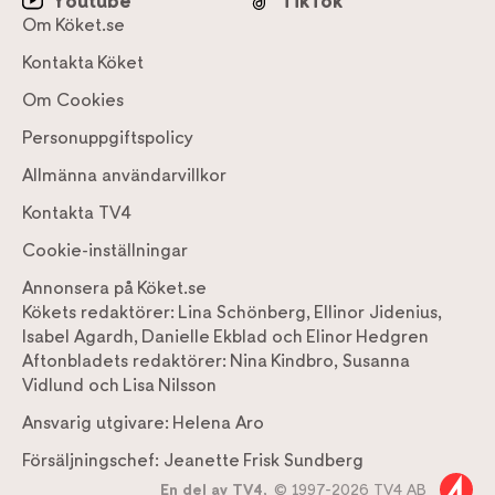
Youtube
TikTok
Om Köket.se
Kontakta Köket
Om Cookies
Personuppgiftspolicy
Allmänna användarvillkor
Kontakta TV4
Cookie-inställningar
Annonsera på Köket.se
Kökets redaktörer:
Lina Schönberg
,
Ellinor Jidenius
,
Isabel Agardh
,
Danielle Ekblad
och
Elinor Hedgren
Aftonbladets redaktörer:
Nina Kindbro
,
Susanna
Vidlund
och
Lisa Nilsson
Ansvarig utgivare:
Helena Aro
Försäljningschef:
Jeanette Frisk Sundberg
En del av TV4,
© 1997-2026 TV4 AB