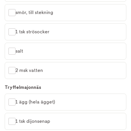
smör, till stekning
1 tsk strösocker
salt
2 msk vatten
Tryffelmajonnäs
1 ägg (hela ägget)
1 tsk dijonsenap