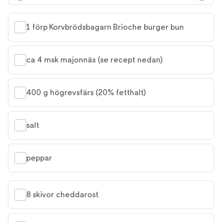
1 förp Korvbrödsbagarn Brioche burger bun
ca 4 msk majonnäs (se recept nedan)
400 g högrevsfärs (20% fetthalt)
salt
peppar
8 skivor cheddarost