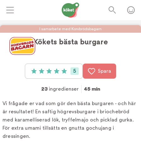
I samarbete med Korvbrödsbagarn
Kökets bästa burgare
Foto:
Köket.se
5
Spara
Betyg: 5 av 5 (5 röster)
23
ingredienser
45 min
Vi frågade er vad som gör den bästa burgaren - och här
är resultatet! En saftig högrevsburgare i briochebröd
med karamelliserad lök, tryffelmajo och picklad gurka.
För extra umami tillsätts en gnutta gochujang i
dressingen.