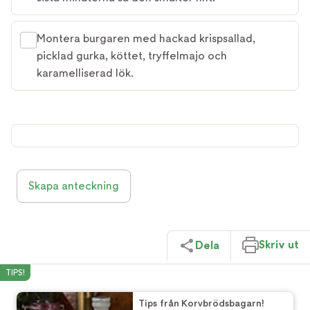
Montera burgaren med hackad krispsallad,
picklad gurka, köttet, tryffelmajo och
karamelliserad lök.
Skapa anteckning
Skriv ut
Dela
TIPS!
Tips från Korvbrödsbagarn!