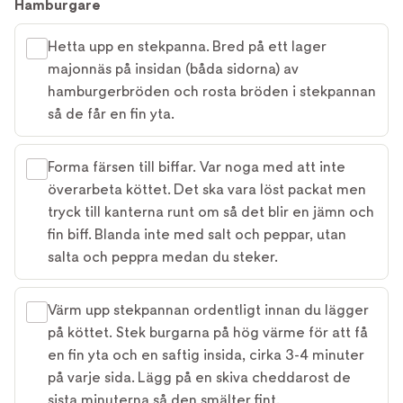
Hamburgare
Hetta upp en stekpanna. Bred på ett lager
majonnäs på insidan (båda sidorna) av
hamburgerbröden och rosta bröden i stekpannan
så de får en fin yta.
Forma färsen till biffar. Var noga med att inte
överarbeta köttet. Det ska vara löst packat men
tryck till kanterna runt om så det blir en jämn och
fin biff. Blanda inte med salt och peppar, utan
salta och peppra medan du steker.
Värm upp stekpannan ordentligt innan du lägger
på köttet. Stek burgarna på hög värme för att få
en fin yta och en saftig insida, cirka 3-4 minuter
på varje sida. Lägg på en skiva cheddarost de
sista minuterna så den smälter fint.