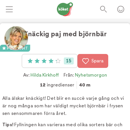
Knäckig paj med björnbär
Foto:
Tv4
POPULÄRT
15
Spara
Betyg: 4.2 av 5 (15 röster)
Av:
Hilda Kirkhoff
Från:
Nyhetsmorgon
12
ingredienser
40 m
Alla älskar knäckigt! Det blir en succé varje gång och vi
är nog många som har väldigt mycket björnbär i frysen
sen sensommaren förra året.
Tips!
Fyllningen kan varieras med olika sorters bär och