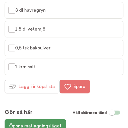
3 dl havregryn
1,5 dl vetemjöl
0,5 tsk bakpulver
1 krm salt
Lägg i inköpslista
Spara
Gör så här
Håll skärmen tänd
Öppna matlagningsläget