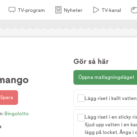
TV-program
Nyheter
TV-kanal
Gör så här
 mango
Öppna matlagningsläget
Spara
Lägg riset i kallt vatte
n:
Bingolotto
Lägg riset i en sticky r
Sjud upp vatten i en kas
m
lägg på locket. Ånga i 