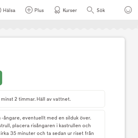
Hälsa
Plus
Kurser
Sök
Foto:
Tv4
n minst 2 timmar. Häll av vattnet.
is -ångare, eventuellt med en silduk över.
trull, placera risångaren i kastrullen och
cirka 35 minuter och ta sedan ur riset från