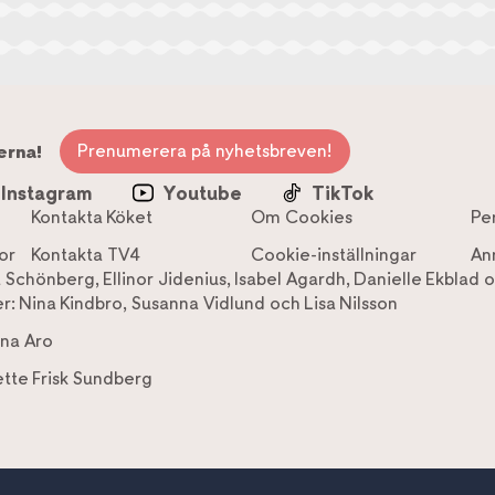
Prenumerera på nyhetsbreven!
erna!
Instagram
Youtube
TikTok
Kontakta Köket
Om Cookies
Pe
or
Kontakta TV4
Cookie-inställningar
An
a Schönberg
,
Ellinor Jidenius
,
Isabel Agardh
,
Danielle Ekblad
o
r:
Nina Kindbro
,
Susanna Vidlund
och
Lisa Nilsson
na Aro
tte Frisk Sundberg