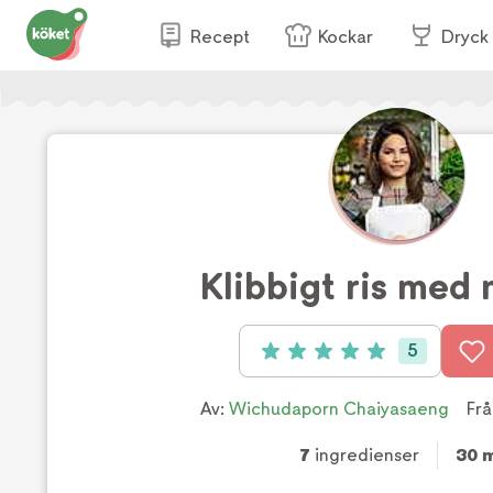
Recept
Kockar
Dryck
Klibbigt ris med
5
Betyg: 5 av 5 (5 röster)
Av:
Wichudaporn Chaiyasaeng
Frå
7
ingredienser
30 