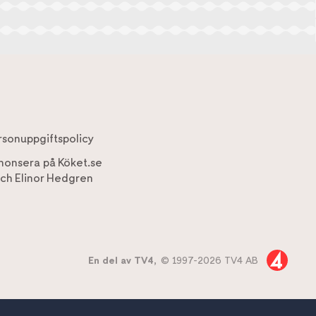
rsonuppgiftspolicy
nonsera på Köket.se
ch
Elinor Hedgren
En del av TV4,
© 1997-2026 TV4 AB