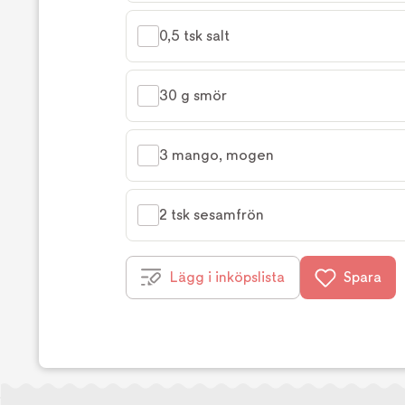
0,5 tsk salt
30 g smör
3 mango, mogen
2 tsk sesamfrön
Lägg i inköpslista
Spara