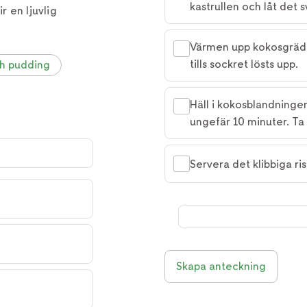
kastrullen och låt det s
r en ljuvlig
Värmen upp kokosgrädde
tills sockret lösts upp.
h pudding
Häll i kokosblandningen 
ungefär 10 minuter. Ta 
Servera det klibbiga 
Skapa anteckning