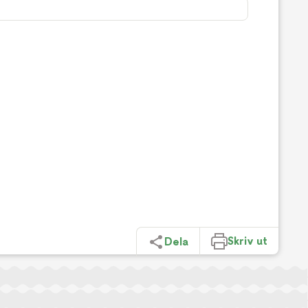
Skriv ut
Dela