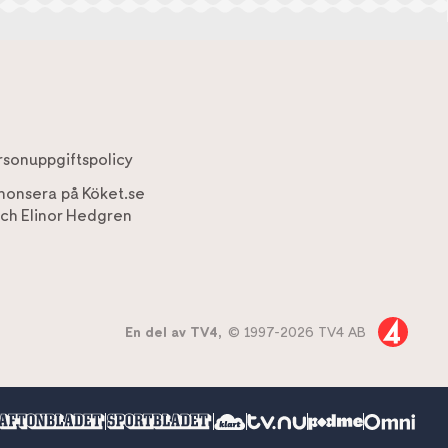
rsonuppgiftspolicy
nonsera på Köket.se
ch
Elinor Hedgren
En del av TV4,
© 1997-2026 TV4 AB