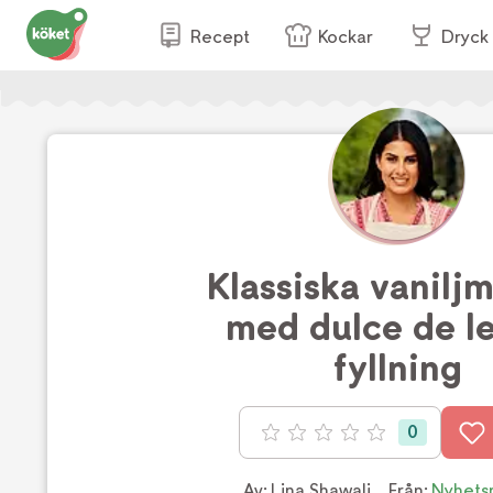
Recept
Kockar
Dryck
Klassiska vaniljm
med dulce de l
fyllning
0
Betyg: 0 av 5
Av:
Lina Shawali
Från:
Nyhets