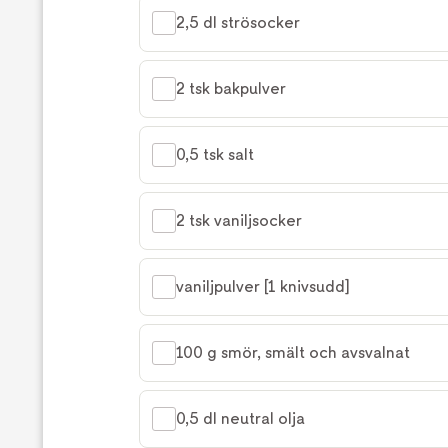
2,5 dl strösocker
2 tsk bakpulver
0,5 tsk salt
2 tsk vaniljsocker
vaniljpulver [1 knivsudd]
100 g smör, smält och avsvalnat
0,5 dl neutral olja