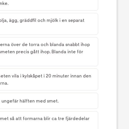
unke.
olja, ägg, gräddfil och mjölk i en separat
serna över de torra och blanda snabbt ihop
 smeten precis gått ihop. Blanda inte för
ten vila i kylskåpet i 20 minuter innan den
rna.
ll ungefär hälften med smet.
et så att formarna blir ca tre fjärdedelar