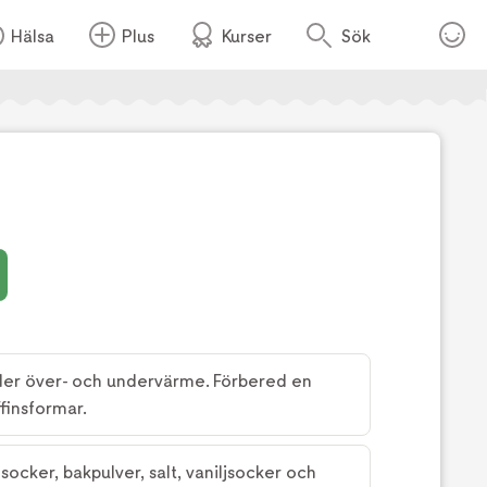
Hälsa
Plus
Kurser
Sök
Foto:
TV4
der över- och undervärme. Förbered en
finsformar.
socker, bakpulver, salt, vaniljsocker och