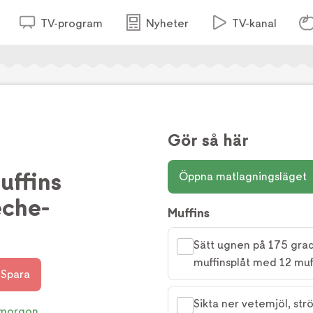
TV-program
Nyheter
TV-kanal
Gör så här
uffins
Öppna matlagningsläget
eche-
Muffins
Sätt ugnen på 175 gra
muffinsplåt med 12 muf
Spara
Sikta ner vetemjöl, strö
morgon