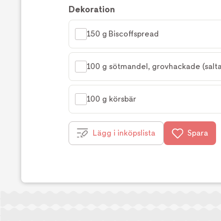
Dekoration
150 g Biscoffspread
100 g sötmandel, grovhackade (salta
100 g körsbär
Lägg i inköpslista
Spara