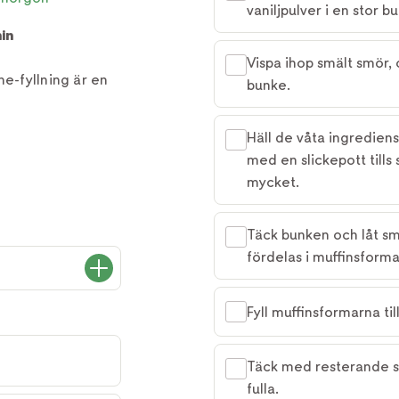
vaniljpulver i en stor b
in
Vispa ihop smält smör, 
he-fyllning är en
bunke.
Häll de våta ingredien
med en slickepott tills
mycket.
Täck bunken och låt sme
fördelas i muffinsforma
Fyll muffinsformarna ti
Täck med resterande sm
fulla.