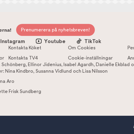
Prenumerera på nyhetsbreven!
erna!
Instagram
Youtube
TikTok
Kontakta Köket
Om Cookies
Pe
or
Kontakta TV4
Cookie-inställningar
An
a Schönberg
,
Ellinor Jidenius
,
Isabel Agardh
,
Danielle Ekblad
o
r:
Nina Kindbro
,
Susanna Vidlund
och
Lisa Nilsson
na Aro
tte Frisk Sundberg