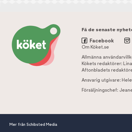
Få de senaste nyhet
Facebook
Om Köket.se
Allmänna användarvillk
Kökets redaktörer:
Lin
Aftonbladets redaktöre
Ansvarig utgivare:
Hele
Försäljningschef:
Jeane
Mer från Schibsted Media