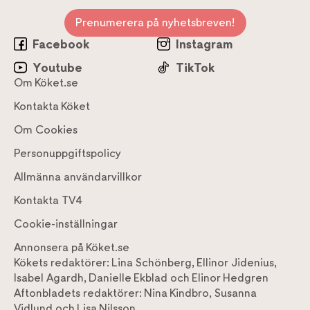
Prenumerera på nyhetsbreven!
Facebook
Instagram
Youtube
TikTok
Om Köket.se
Kontakta Köket
Om Cookies
Personuppgiftspolicy
Allmänna användarvillkor
Kontakta TV4
Cookie-inställningar
Annonsera på Köket.se
Kökets redaktörer:
Lina Schönberg
,
Ellinor Jidenius
,
Isabel Agardh
,
Danielle Ekblad
och
Elinor Hedgren
Aftonbladets redaktörer:
Nina Kindbro
,
Susanna
Vidlund
och
Lisa Nilsson