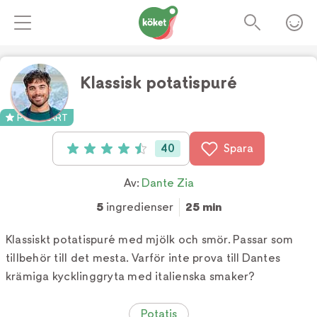
Klassisk potatispuré
Foto:
2AM
POPULÄRT
40
Spara
Betyg: 4.5 av 5 (40 röster)
Av:
Dante Zia
5
ingredienser
25 min
Klassiskt potatispuré med mjölk och smör. Passar som
tillbehör till det mesta. Varför inte prova till Dantes
krämiga kycklinggryta med italienska smaker?
Potatis