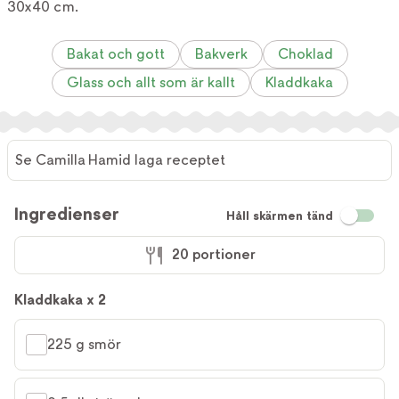
30x40 cm.
Bakat och gott
Bakverk
Choklad
Glass och allt som är kallt
Kladdkaka
Se Camilla Hamid laga receptet
Se
Camilla
Ingredienser
Håll skärmen tänd
Hamid
laga
20 portioner
receptet
Kladdkaka x 2
225 g smör