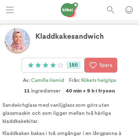
Kladdkakesandwich
Foto:
TV4
186
Spara
Betyg: 4 av 5 (186 röster)
Av:
Camilla Hamid
Från:
Kökets helgtips
11
ingredienser
40 min + 9 h i frysen
Sandwichglass med vaniljglass som görs utan
glassmaskin och som ligger mellan två härliga
kladdkakebitar.
Kladdkakan bakas i två omgångar i en långpanna à