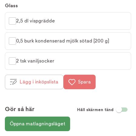
Glass
2,5 dl vispgrädde
0,5 burk kondenserad mjölk sötad [200 g]
2 tsk vaniljsocker
Lägg i inköpslista
Spara
Gör så här
Håll skärmen tänd
Öppna matlagningsläget