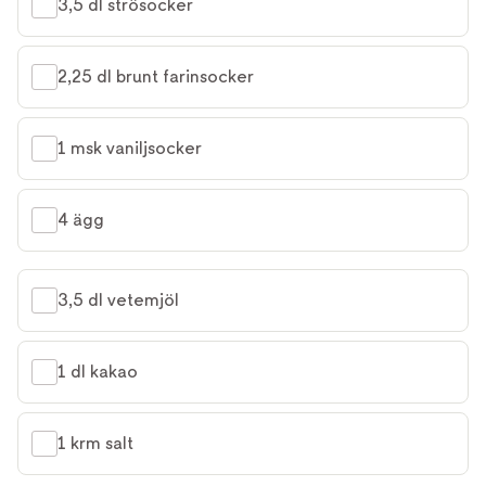
3,5 dl strösocker
2,25 dl brunt farinsocker
1 msk vaniljsocker
4 ägg
3,5 dl vetemjöl
1 dl kakao
1 krm salt