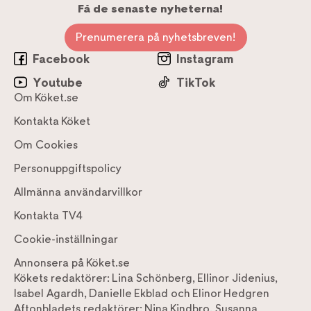
Få de senaste nyheterna!
Prenumerera på nyhetsbreven!
Facebook
Instagram
Youtube
TikTok
Om Köket.se
Kontakta Köket
Om Cookies
Personuppgiftspolicy
Allmänna användarvillkor
Kontakta TV4
Cookie-inställningar
Annonsera på Köket.se
Kökets redaktörer:
Lina Schönberg
,
Ellinor Jidenius
,
Isabel Agardh
,
Danielle Ekblad
och
Elinor Hedgren
Aftonbladets redaktörer:
Nina Kindbro
,
Susanna