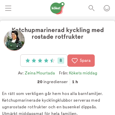
Ketchupmarinerad kyckling med
rostade rotfrukter
Foto:
TV4
8
Spara
Betyg: 4.5 av 5 (8 röster)
Av:
Zeina Mourtada
Från:
Kökets middag
20
ingredienser
1 h
En rätt som verkligen går hem hos alla barnfamiljer.
Ketchupmarinerade kycklingklubbor serveras med
ugnsrostade rotfrukter och en busenkel dippsås.
Utmärkt middagsmat för hela familjen.