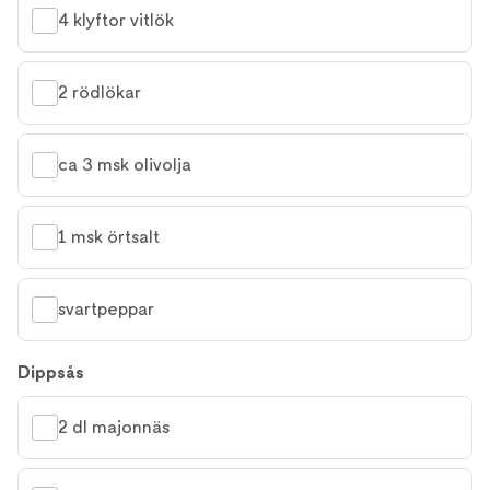
4 klyftor vitlök
2 rödlökar
ca 3 msk olivolja
1 msk örtsalt
svartpeppar
Dippsås
2 dl majonnäs