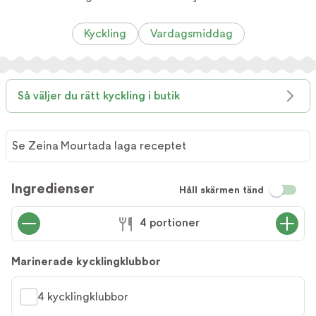
Kyckling
Vardagsmiddag
Så väljer du rätt kyckling i butik
Se Zeina Mourtada laga receptet
Se Zeina
Mourtada
Ingredienser
Håll skärmen tänd
laga
receptet
4 portioner
Marinerade kycklingklubbor
4 kycklingklubbor