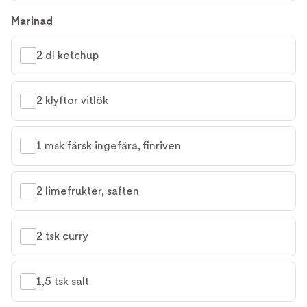
Marinad
2 dl ketchup
2 klyftor vitlök
1 msk färsk ingefära, finriven
2 limefrukter, saften
2 tsk curry
1,5 tsk salt