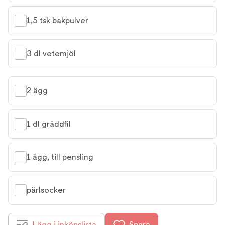
1,5 tsk bakpulver
3 dl vetemjöl
2 ägg
1 dl gräddfil
1 ägg, till pensling
pärlsocker
Lägg i inköpslista
Spara