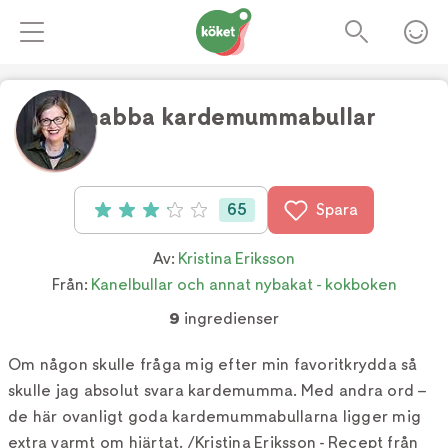
Snabba kardemummabullar
Foto:
Åsa Dahlgren
65
Spara
Betyg: 3.1 av 5 (65 röster)
Av:
Kristina Eriksson
Från:
Kanelbullar och annat nybakat - kokboken
9
ingredienser
Om någon skulle fråga mig efter min favoritkrydda så
skulle jag absolut svara kardemumma. Med andra ord –
de här ovanligt goda kardemummabullarna ligger mig
extra varmt om hjärtat. /Kristina Eriksson - Recept från