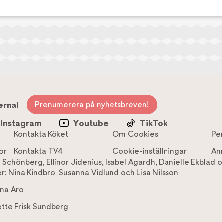
Prenumerera på nyhetsbreven!
erna!
Instagram
Youtube
TikTok
Kontakta Köket
Om Cookies
Pe
or
Kontakta TV4
Cookie-inställningar
An
a Schönberg
,
Ellinor Jidenius
,
Isabel Agardh
,
Danielle Ekblad
o
r:
Nina Kindbro
,
Susanna Vidlund
och
Lisa Nilsson
na Aro
tte Frisk Sundberg