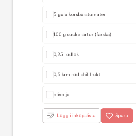
5 gula körsbärstomater
100 g sockerärtor (färska)
0,25 rödlök
0,5 krm röd chilifrukt
olivolja
Lägg i inköpslista
Spara