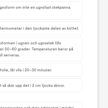
ugnsform om inte en ugnsfast stekpanna
öttermometer i den tjockaste delen av köttet.
nsformen i ugnen och ugnsstek tills
an 50–60 grader. Temperaturen beror på
all serveras.
folie, låt vila i 20–30 minuter.
rt så skär upp det i 2 cm tjocka skivor.
taleggioosten och dela ädelosten i mindre