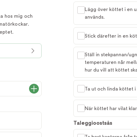
Lägg över köttet i en 
ta hos mig och
används.
matörkockar.
eptet.
Stick därefter in en k
Ställ in stekpannan/ug
temperaturen når mell
hur du vill att köttet sk
Ta ut och linda köttet i 
När köttet har vilat kla
Taleggioostsås
Ta bort kanterna från 