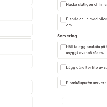
Hacka slutligen chilin vä
Blanda chilin med olivo
om.
Servering
Häll taleggioostsås på t
snyggt ovanpå såsen.
Lägg därefter lite av sa
Blomkålspurén serveras 