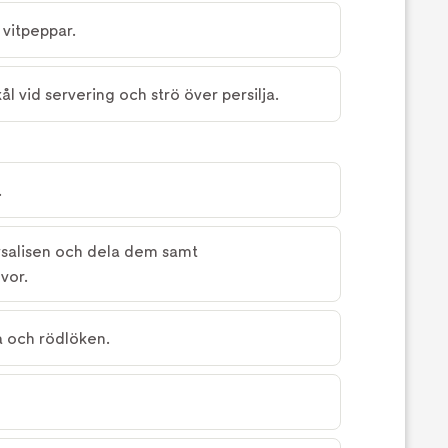
vitpeppar.
ål vid servering och strö över persilja.
.
ysalisen och dela dem samt
vor.
a och rödlöken.