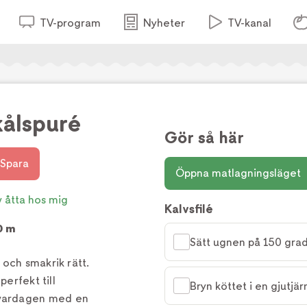
TV-program
Nyheter
TV-kanal
kålspuré
Gör så här
Spara
Öppna matlagningsläget
v åtta hos mig
Kalvsfilé
0 m
Sätt ugnen på 150 grad
och smakrik rätt.
perfekt till
Bryn köttet i en gjutjä
ill vardagen med en