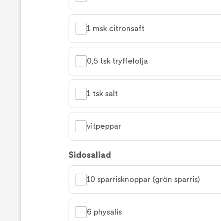
1 msk citronsaft
0,5 tsk tryffelolja
1 tsk salt
vitpeppar
Sidosallad
10 sparrisknoppar (grön sparris)
6 physalis