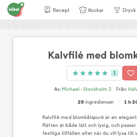
Recept
Kockar
Dryck
Kalvfilé med blom
1
Betyg: 5 av 5 (1 röster)
Av:
Michael - Stockholm 2
Från:
Hal
25
ingredienser
1 h 2
Kalvfilé med blomkålspuré är en elegant 
Rätten är både lätt och lyxig, och passar 
festliga tillfällen eller när du vill lyxa t