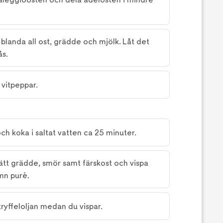
 blanda all ost, grädde och mjölk. Låt det
ås.
vitpeppar.
och koka i saltat vatten ca 25 minuter.
lsätt grädde, smör samt färskost och vispa
ämn puré.
tryffeloljan medan du vispar.