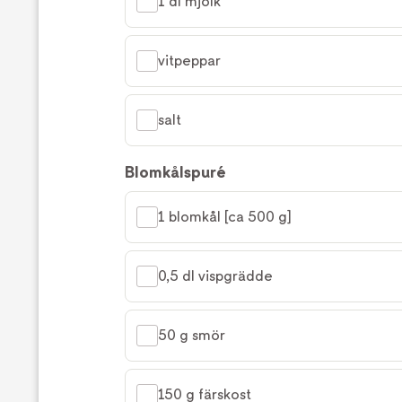
1 dl mjölk
vitpeppar
salt
Blomkålspuré
1 blomkål [ca 500 g]
0,5 dl vispgrädde
50 g smör
150 g färskost