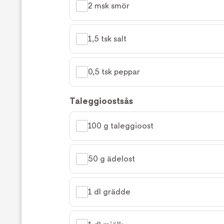
2 msk smör
1,5 tsk salt
0,5 tsk peppar
Taleggioostsås
100 g taleggioost
50 g ädelost
1 dl grädde