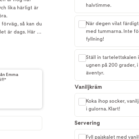
halvtimme.
ch lika härligt är
öra.
När degen vilat färdigt 
 förväg, så kan du
med tummarna. Inte för 
det är dags. Här är
fyllning!
er favorit. Som
mma Hamberg
Ställ in tartelettskalen
ugnen på 200 grader, i 
äventyr.
rån Emma
f!"
Vaniljkräm
Koka ihop socker, vanil
i gulorna. Klart!
Servering
Fyll pajskalet med van