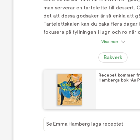
man serverar en tartelette till dessert. O
det att dessa godsaker är så enkla att g
Tartelettskalen kan du baka flera dagar i
fokusera på fyllningen i lugn och ro när 
en enkel, snabb, underbart god och vack
Visa mer
att kliva in i ett fransk patisserie." /E
Bakverk
Recepet kommer f
Hambergs bok "Au Pi
Se Emma Hamberg laga receptet