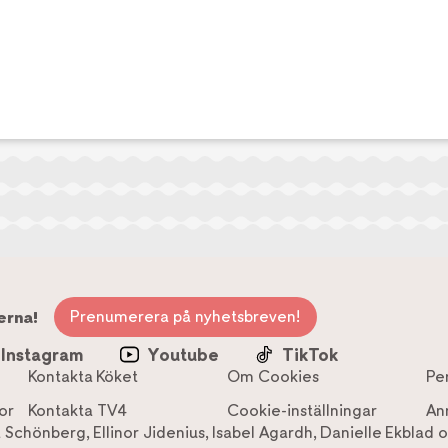
Prenumerera på nyhetsbreven!
erna!
Instagram
Youtube
TikTok
Kontakta Köket
Om Cookies
Pe
or
Kontakta TV4
Cookie-inställningar
An
a Schönberg
,
Ellinor Jidenius
,
Isabel Agardh
,
Danielle Ekblad
o