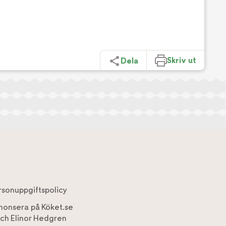
Skriv ut
Dela
rsonuppgiftspolicy
nonsera på Köket.se
ch
Elinor Hedgren