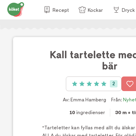
Recept
Kockar
Dryck
Kall tartelette me
bär
2
Betyg: 5 av 5 (2 röster)
Av:
Emma Hamberg
Från:
Nyhe
10
ingredienser
30 m + ti
"Tarteletter kan fyllas med allt du älskar
ALLA du älskar med tarteletter. För gläd