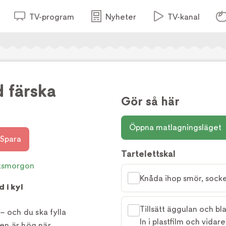
TV-program
Nyheter
TV-kanal
d färska
Gör så här
Öppna matlagningsläget
Spara
Tartelettskal
tsmorgon
Knåda ihop smör, socker
d i kyl
Tillsätt äggulan och bla
 – och du ska fylla
In i plastfilm och vidar
jen är hög när