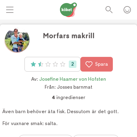
Morfars makrill
Foto:
Jakob Fridholm
2
Spara
Betyg: 1.5 av 5 (2 röster)
Av:
Josefine Haamer von Hofsten
Från:
Josses barnmat
4
ingredienser
Även barn behöver äta fisk. Dessutom är det gott.
För vuxnare smak: salta.