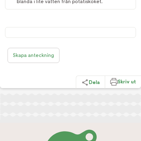
blanda i lite vatten från potatiskoket.
Skapa anteckning
Skriv ut
Dela