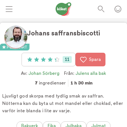
Johans saffransbiscotti
Foto:
TV4
POPULÄRT
11
Spara
Betyg: 4.3 av 5 (11 röster)
Av:
Johan Sörberg
Från:
Julens alla bak
7
ingredienser
1 h 30 min
Ljuvligt god skorpa med tydlig smak av saffran.
Nötterna kan du byta ut mot mandel eller choklad, eller
varför inte blanda i lite av varje.
Bakverk
Fika
Julbaka
Julmat