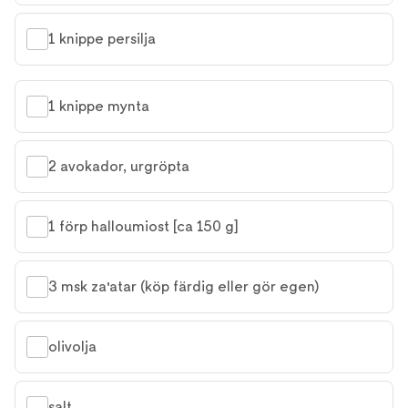
1 knippe persilja
1 knippe mynta
2 avokador, urgröpta
1 förp halloumiost [ca 150 g]
3 msk za'atar (köp färdig eller gör egen)
olivolja
salt