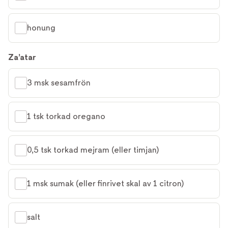
honung
Za’atar
3 msk sesamfrön
1 tsk torkad oregano
0,5 tsk torkad mejram (eller timjan)
1 msk sumak (eller finrivet skal av 1 citron)
salt