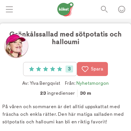
Grönkålssallad med sötpotatis och
halloumi
Foto:
Matilda Lindeblad
3
Spara
Betyg: 5 av 5 (3 röster)
Av:
Ylva Bergqvist
Från:
Nyhetsmorgon
23
ingredienser
30 m
På våren och sommaren är det alltid uppskattat med
fräscha och enkla rätter. Den här matiga salladen med
sötpotatis och halloumi kan bli en riktig favorit!