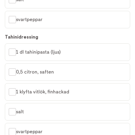
svartpeppar
Tahinidressing
1 dl tahinipasta (ljus)
0,5 citron, saften
1 klyfta vitlök, finhackad
salt
svartpeppar