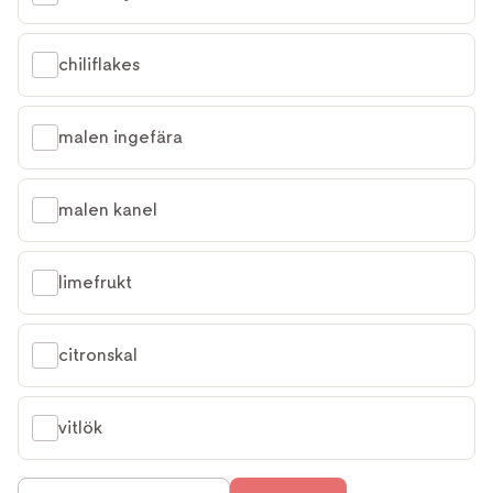
chiliflakes
malen ingefära
malen kanel
limefrukt
citronskal
vitlök