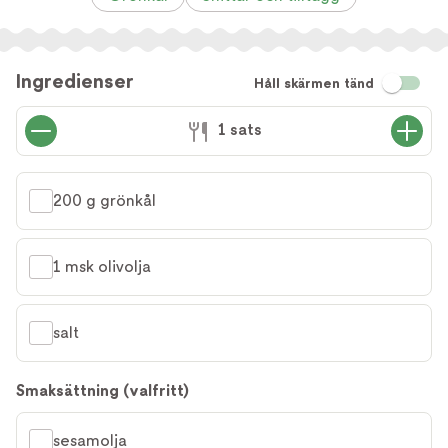
Ingredienser
Håll skärmen tänd
1 sats
200 g grönkål
1 msk olivolja
salt
Smaksättning (valfritt)
sesamolja