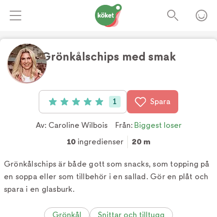
Grönkålschips med smak
Foto:
Tv4
1
Spara
Betyg: 5 av 5 (1 röster)
Av:
Caroline Wilbois
Från:
Biggest loser
10
ingredienser
20 m
Grönkålschips är både gott som snacks, som topping på
en soppa eller som tillbehör i en sallad. Gör en plåt och
spara i en glasburk.
Grönkål
Snittar och tilltugg