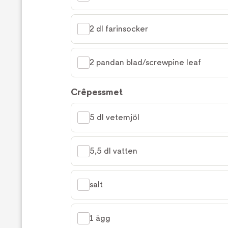
2 dl farinsocker
2 pandan blad/screwpine leaf
Crêpessmet
5 dl vetemjöl
5,5 dl vatten
salt
1 ägg