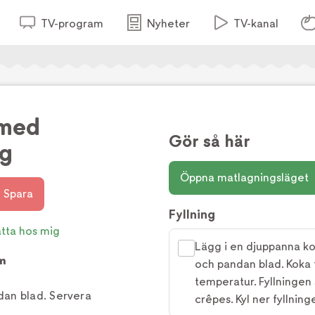
TV-program
Nyheter
TV-kanal
 med
Gör så här
ng
Öppna matlagningsläget
Spara
Fyllning
åtta hos mig
Lägg i en djuppanna ko
m
och pandan blad. Koka ti
temperatur. Fyllningen 
an blad. Servera
crêpes. Kyl ner fyllning