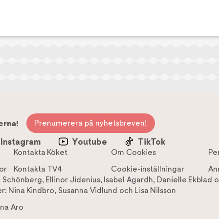
Prenumerera på nyhetsbreven!
erna!
Instagram
Youtube
TikTok
Kontakta Köket
Om Cookies
Pe
or
Kontakta TV4
Cookie-inställningar
An
a Schönberg
,
Ellinor Jidenius
,
Isabel Agardh
,
Danielle Ekblad
o
r:
Nina Kindbro
,
Susanna Vidlund
och
Lisa Nilsson
na Aro