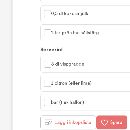
0,5 dl kokosmjölk
1 tsk grön hushållsfärg
Serverinf
3 dl vispgrädde
1 citron (eller lime)
bär (t ex hallon)
Lägg i inköpslista
Spara