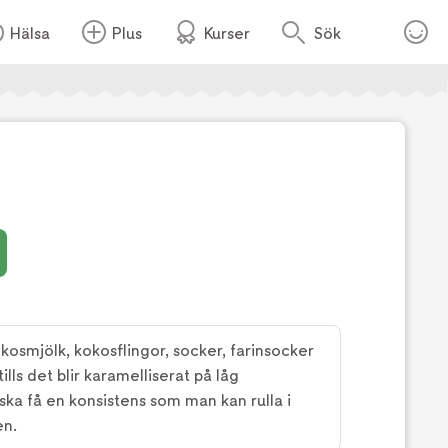
Hälsa
Plus
Kurser
Sök
Foto:
TV4
kosmjölk, kokosflingor, socker, farinsocker
lls det blir karamelliserat på låg
ska få en konsistens som man kan rulla i
en.