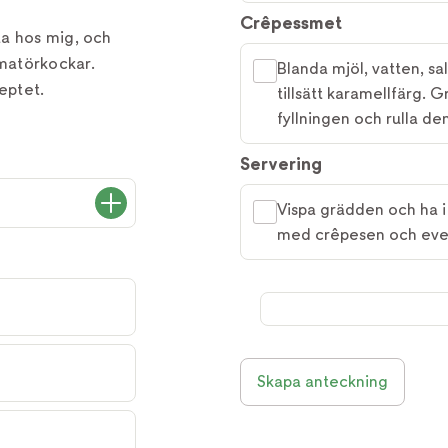
Crêpessmet
ta hos mig, och
matörkockar.
Blanda mjöl, vatten, sal
eptet.
tillsätt karamellfärg.
fyllningen och rulla de
Servering
Vispa grädden och ha i l
med crêpesen och event
Skapa anteckning