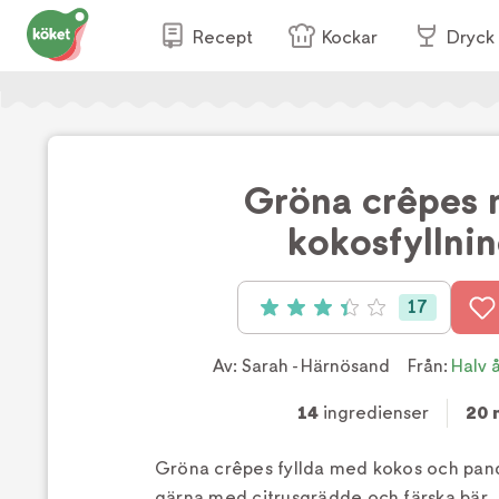
Recept
Kockar
Dryck
Gröna crêpes
kokosfyllni
17
Betyg: 3.4 av 5 (17 röster)
Av:
Sarah - Härnösand
Från:
Halv 
14
ingredienser
20 
Gröna crêpes fyllda med kokos och pand
gärna med citrusgrädde och färska bär.