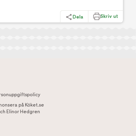
Skriv ut
Dela
rsonuppgiftspolicy
nonsera på Köket.se
ch
Elinor Hedgren