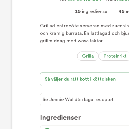
15
ingredienser
45 m
Grillad entrecôte serverad med zucchinis
och krämig burrata. En lättlagad och bju
grillmiddag med wow-faktor.
Grilla
Proteinrikt
Så väljer du rätt kött i köttdisken
Se Jennie Walldén laga receptet
Se
Jennie
Ingredienser
Walldén