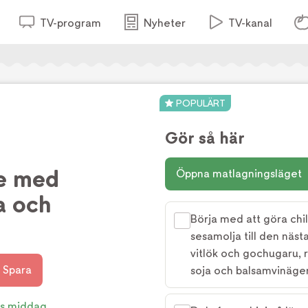
TV-program
Nyheter
TV-kanal
POPULÄRT
Gör så här
te med
Öppna matlagningsläget
ta och
Börja med att göra chili
sesamolja till den näst
vitlök och gochugaru, r
Spara
soja och balsamvinäger
s middag