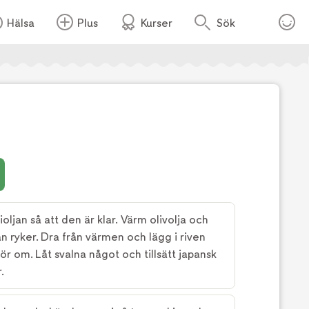
Hälsa
Plus
Kurser
Sök
Foto:
TV4
oljan så att den är klar. Värm olivolja och
an ryker. Dra från värmen och lägg i riven
ör om. Låt svalna något och tillsätt japansk
.