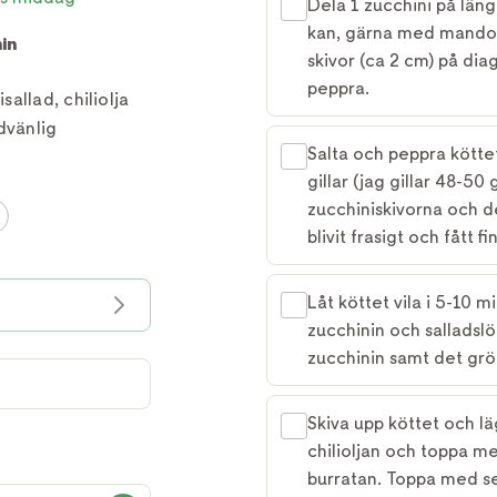
Dela 1 zucchini på läng
kan, gärna med mandolin
in
skivor (ca 2 cm) på diag
peppra.
allad, chiliolja
dvänlig
Salta och peppra köttet
gillar (jag gillar 48-50
zucchiniskivorna och det
blivit frasigt och fått fi
Låt köttet vila i 5-10 
zucchinin och salladslö
zucchinin samt det grön
Skiva upp köttet och lä
chilioljan och toppa med
burratan. Toppa med s