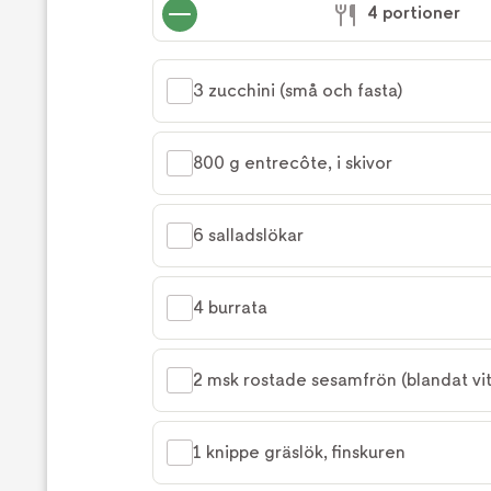
laga
4 portioner
receptet
3 zucchini (små och fasta)
800 g entrecôte, i skivor
6 salladslökar
4 burrata
2 msk rostade sesamfrön (blandat vit
1 knippe gräslök, finskuren