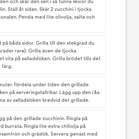
den och skär den sen i så tunna skivor du
. Ställ åt sidan. Skär 2 zucchini i tjocka
onalen. Pensla med lite olivolja, salta och
 på båda sidor. Grilla till den stekgrad du
 grader rare). Grilla även de tjocka
 vita på salladslöken. Grilla brödet tills det
n färg.
minuter. Fördela under tiden den grillade
ken på serveringstallrikar. Lägg upp den råa
a av salladslöken bredvid det grillade.
gg på den grillade zucchinin. Ringla på
 burrata. Ringla lite extra chiliolja på
esamfrön och gräslök. Servera genast med