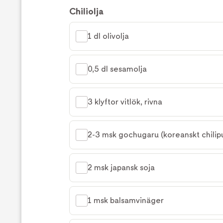
Chiliolja
1 dl olivolja
0,5 dl sesamolja
3 klyftor vitlök, rivna
2-3 msk gochugaru (koreanskt chilipu
2 msk japansk soja
1 msk balsamvinäger