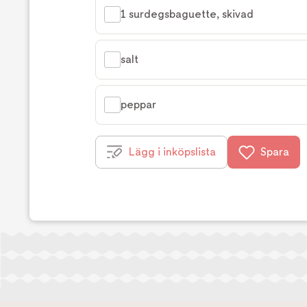
1 surdegsbaguette, skivad
salt
peppar
Lägg i inköpslista
Spara