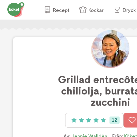
Recept
Kockar
Dryck
Grillad entrecô
chiliolja, burra
zucchini
12
Betyg: 4.8 av 5 (12 röster)
Av:
Jennie Walldén
Från:
Köket