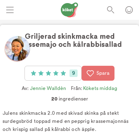
Griljerad skinkmacka med
krassemajo och kålrabbisallad
Foto:
TV4
9
Spara
Betyg: 5 av 5 (9 röster)
Av:
Jennie Walldén
Från:
Kökets middag
20
ingredienser
Julens skinkmacka 2.0 med skivad skinka på stekt
surdegsbröd toppad med en pepprig krassemajonnäs
och krispig sallad på kålrabbi och äpple.