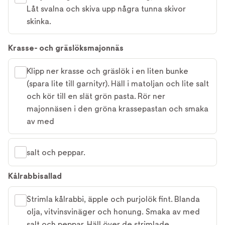
Låt svalna och skiva upp några tunna skivor
skinka.
Krasse- och gräslöksmajonnäs
Klipp ner krasse och gräslök i en liten bunke
(spara lite till garnityr). Häll i matoljan och lite salt
och kör till en slät grön pasta. Rör ner
majonnäsen i den gröna krassepastan och smaka
av med
salt och peppar.
Kålrabbisallad
Strimla kålrabbi, äpple och purjolök fint. Blanda
olja, vitvinsvinäger och honung. Smaka av med
salt och peppar. Häll över de strimlade