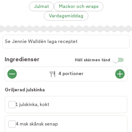
Julmat
Mackor och wraps
Vardagsmiddag
Se Jennie Walldén laga receptet
Se
Jennie
Ingredienser
Håll skärmen tänd
Walldén
laga
4 portioner
receptet
Griljerad julskinka
1 julskinka, kokt
4 msk skånsk senap