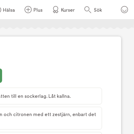
Hälsa
Plus
Kurser
Sök
Foto:
Tv4
ten till en sockerlag. Låt kallna.
en och citronen med ett zestjärn, enbart det