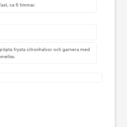
 fast, ca 6 timmar.
gröpta frysta citronhalvor och garnera med
nmeliss.