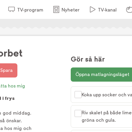
TV-program
Nyheter
TV-kanal
orbet
Gör så här
Spara
Öppna matlagningsläget
åtta hos mig
Koka upp socker och vat
 i frys
Riv skalet på både lim
en god middag.
gröna och gula.
så önskar.
ta hos mig och