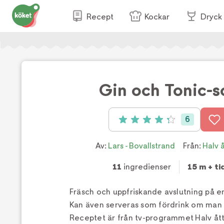
Recept
Kockar
Dryck
Gin och Tonic-s
6
Betyg: 4.3 av 5 (6 röster)
Av:
Lars - Bovallstrand
Från:
Halv 
11
ingredienser
15 m + tid
Fräsch och uppfriskande avslutning på 
Kan även serveras som fördrink om man 
Receptet är från tv-programmet Halv åt