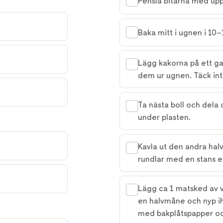
Pensla bitarna med upp
Baka mitt i ugnen i 10–1
Lägg kakorna på ett gal
dem ur ugnen. Täck inte
Ta nästa boll och dela 
under plasten.
Kavla ut den andra halv
rundlar med en stans el
Lägg ca 1 matsked av va
en halvmåne och nyp ih
med bakplåtspapper o