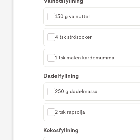
Valnötsfyllning
150 g valnötter
4 tsk strösocker
1 tsk malen kardemumma
Dadelfyllning
250 g dadelmassa
2 tsk rapsolja
Kokosfyllning