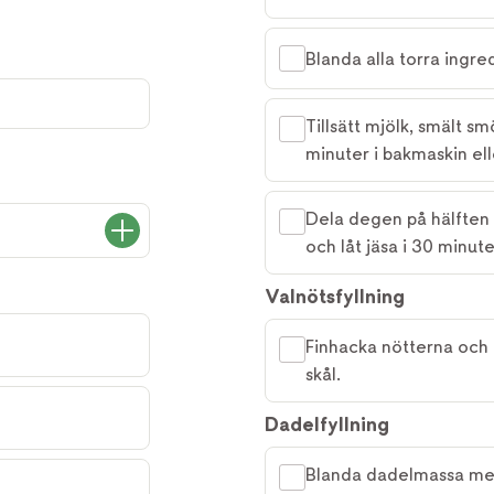
Blanda alla torra ingre
Tillsätt mjölk, smält s
minuter i bakmaskin ell
Dela degen på hälften oc
och låt jäsa i 30 minut
Valnötsfyllning
Finhacka nötterna oc
skål.
Dadelfyllning
Blanda dadelmassa med 