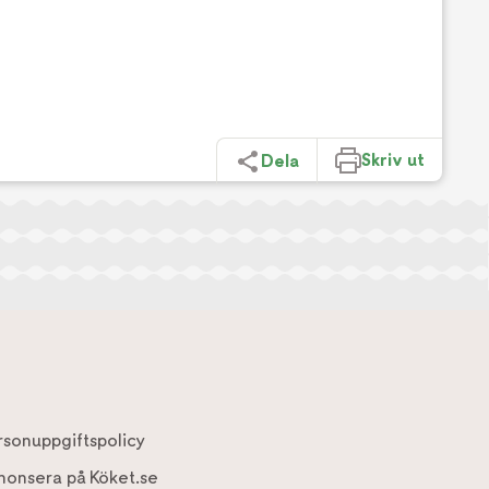
Skriv ut
Dela
rsonuppgiftspolicy
nonsera på Köket.se