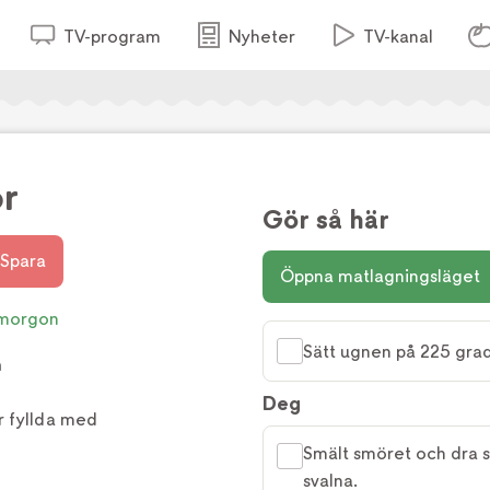
TV-program
Nyheter
TV-kanal
or
Gör så här
Spara
Öppna matlagningsläget
morgon
Sätt ugnen på 225 grad
h
Deg
r fyllda med
Smält smöret och dra se
svalna.