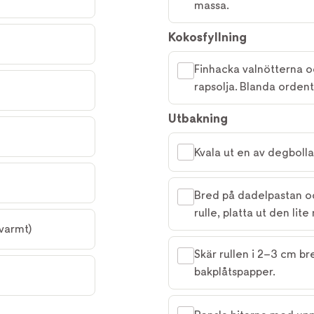
massa.
Kokosfyllning
Finhacka valnötterna 
rapsolja. Blanda ordentl
Utbakning
Kvala ut en av degbolla
Bred på dadelpastan oc
rulle, platta ut den lit
rvarmt)
Skär rullen i 2–3 cm br
bakplåtspapper.