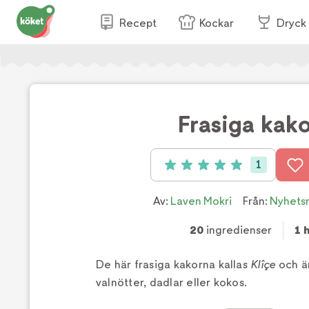
Recept
Kockar
Dryck
Frasiga kak
1
Betyg: 5 av 5 (1 röster)
Av:
Laven Mokri
Från:
Nyhets
20
ingredienser
1 
De här frasiga kakorna kallas
Klîçe
och ä
valnötter, dadlar eller kokos.