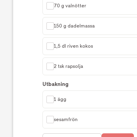
70 g valnötter
150 g dadelmassa
1,5 dl riven kokos
2 tsk rapsolja
Utbakning
1 ägg
sesamfrön