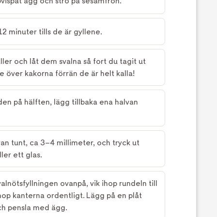
vispat ägg och strö på sesamfrön.
2 minuter tills de är gyllene.
ler och låt dem svalna så fort du tagit ut
 över kakorna förrän de är helt kalla!
den på hälften, lägg tillbaka ena halvan
an tunt, ca 3–4 millimeter, och tryck ut
ler ett glas.
lnötsfyllningen ovanpå, vik ihop rundeln till
op kanterna ordentligt. Lägg på en plåt
ch pensla med ägg.