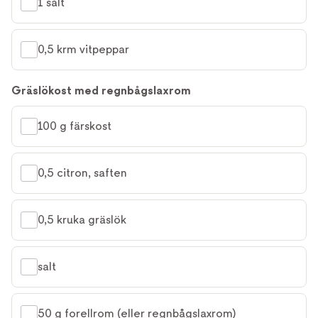
1 salt
0,5 krm vitpeppar
Gräslökost med regnbågslaxrom
100 g färskost
0,5 citron, saften
0,5 kruka gräslök
salt
50 g forellrom (eller regnbågslaxrom)