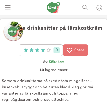
Festliga drinksnittar på färskostkräm
Foto:
Koket.se
9
Spara
Betyg: 4 av 5 (9 röster)
Av:
Köket.se
10
ingredienser
Servera drinksnittarna på sked nästa mingelfest –
busenkelt, snyggt och helt utan kladd. Jag gör två
varianter av färskostkräm och toppar med
regnbågslaxrom och prosciuttochips.