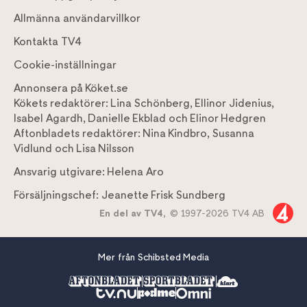
Allmänna användarvillkor
Kontakta TV4
Cookie-inställningar
Annonsera på Köket.se
Kökets redaktörer:
Lina Schönberg
,
Ellinor Jidenius
,
Isabel Agardh
,
Danielle Ekblad
och
Elinor Hedgren
Aftonbladets redaktörer:
Nina Kindbro
,
Susanna
Vidlund
och
Lisa Nilsson
Ansvarig utgivare:
Helena Aro
Försäljningschef:
Jeanette Frisk Sundberg
En del av TV4,
© 1997-2026 TV4 AB
Mer från Schibsted Media