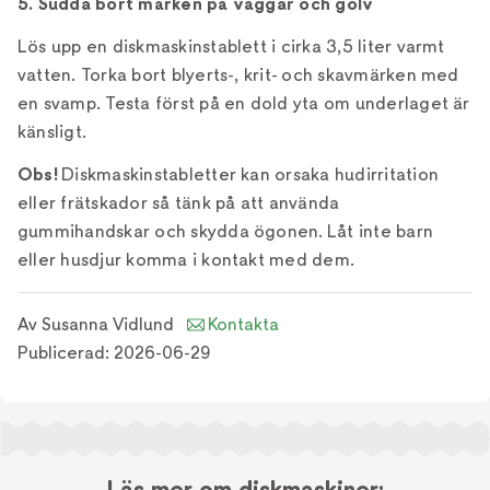
5. Sudda bort märken på väggar och golv
Lös upp en diskmaskinstablett i cirka 3,5 liter varmt
vatten. Torka bort blyerts-, krit- och skavmärken med
en svamp. Testa först på en dold yta om underlaget är
känsligt.
Obs!
Diskmaskinstabletter kan orsaka hudirritation
eller frätskador så tänk på att använda
gummihandskar och skydda ögonen. Låt inte barn
eller husdjur komma i kontakt med dem.
Av
Susanna Vidlund
Kontakta
Publicerad:
2026-06-29
Läs mer om diskmaskiner: