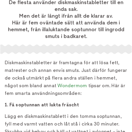
De flesta använder diskmaskinstabletter till en
enda sak.
Men det är långt ifrån allt de klarar av.
Här är fem oväntade sätt att använda dem i
hemmet, från illaluktande soptunnor till ingrodd
smuts i badkaret.
Diskmaskinstabletter är framtagna för att lösa fett,
matrester och annan envis smuts. Just därför fungerar
de också utmärkt på flera andra ställen i hemmet,
något som bland annat
Wondermom
tipsar om. Här är
fem smarta användningsområden:
1. Få soptunnan att lukta fräscht
Lägg en diskmaskinstablett i den tomma soptunnan,
fyll med varmt vatten och låt stå i cirka 30 minuter.
Skrubba vid behov och häll ut vattnet i avloppet – inte