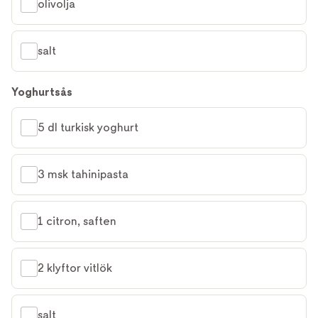
olivolja
salt
Yoghurtsås
5 dl turkisk yoghurt
3 msk tahinipasta
1 citron, saften
2 klyftor vitlök
salt