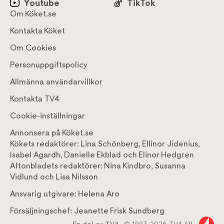
Youtube
TikTok
Om Köket.se
Kontakta Köket
Om Cookies
Personuppgiftspolicy
Allmänna användarvillkor
Kontakta TV4
Cookie-inställningar
Annonsera på Köket.se
Kökets redaktörer:
Lina Schönberg
,
Ellinor Jidenius
,
Isabel Agardh
,
Danielle Ekblad
och
Elinor Hedgren
Aftonbladets redaktörer:
Nina Kindbro
,
Susanna
Vidlund
och
Lisa Nilsson
Ansvarig utgivare:
Helena Aro
Försäljningschef:
Jeanette Frisk Sundberg