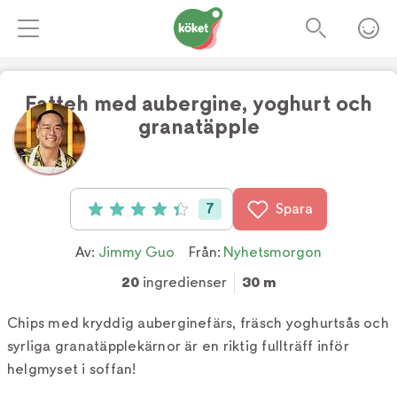
Fatteh med aubergine, yoghurt och
granatäpple
7
Spara
Betyg: 4.4 av 5 (7 röster)
Av:
Jimmy Guo
Från:
Nyhetsmorgon
20
ingredienser
30 m
Chips med kryddig auberginefärs, fräsch yoghurtsås och
syrliga granatäpplekärnor är en riktig fullträff inför
helgmyset i soffan!