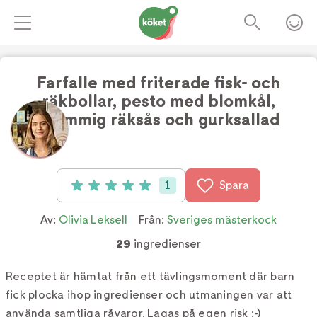
Farfalle med friterade fisk- och
räkbollar, pesto med blomkål,
skummig räksås och gurksallad
Foto:
TV4
1
Spara
Betyg: 5 av 5 (1 röster)
Av:
Olivia Leksell
Från:
Sveriges mästerkock
29
ingredienser
Receptet är hämtat från ett tävlingsmoment där barn
fick plocka ihop ingredienser och utmaningen var att
använda samtliga råvaror. Lagas på egen risk :-)