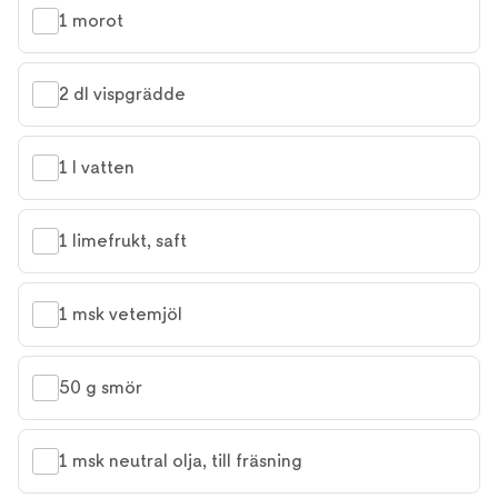
1 morot
2 dl vispgrädde
1 l vatten
1 limefrukt, saft
1 msk vetemjöl
50 g smör
1 msk neutral olja, till fräsning