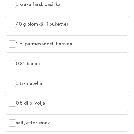
1 kruka färsk basilika
40 g blomkål, i buketter
1 dl parmesanost, finriven
0,25 banan
1 tsk nutella
0,5 dl olivolja
salt, efter smak