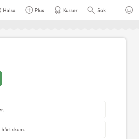
Hälsa
Plus
Kurser
Sök
Foto:
Malva Staaf
r.
t hårt skum.