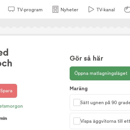
TV-program
Nyheter
TV-kanal
ed
Gör så här
och
r
Öppna matlagningsläget
Maräng
Spara
Sätt ugnen på 90 grade
etsmorgon
 min
Vispa äggvitorna till et