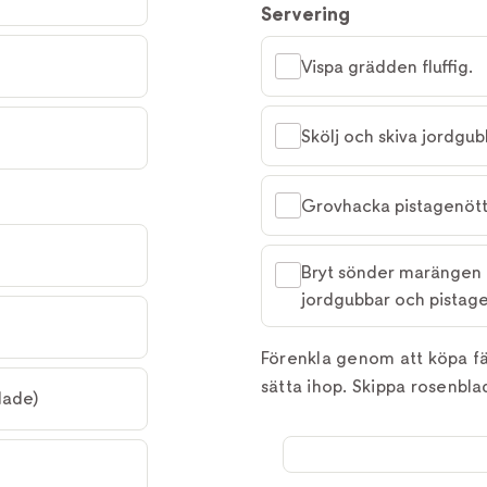
Servering
Vispa grädden fluffig.
Skölj och skiva jordgub
Grovhacka pistagenött
Bryt sönder marängen 
jordgubbar och pistage
Förenkla genom att köpa fä
sätta ihop. Skippa rosenbla
lade)