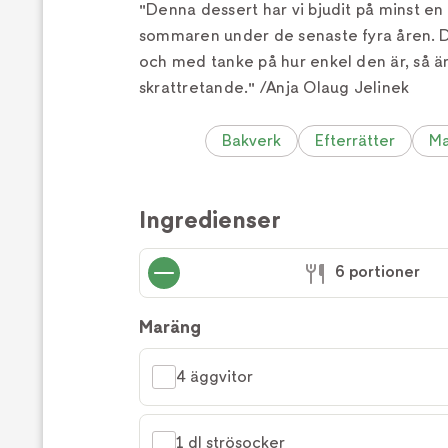
"Denna dessert har vi bjudit på minst e
sommaren under de senaste fyra åren. D
och med tanke på hur enkel den är, så ä
skrattretande." /Anja Olaug Jelinek
Bakverk
Efterrätter
Ma
Ingredienser
6 portioner
Maräng
4 äggvitor
1 dl strösocker