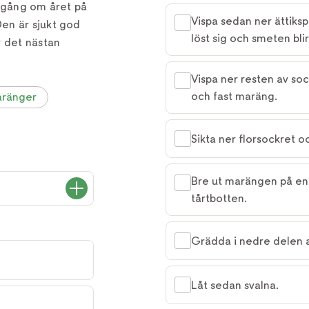
n gång om året på
Vispa sedan ner ättikspr
en är sjukt god
löst sig och smeten blir
r det nästan
Vispa ner resten av sock
och fast maräng.
ränger
Sikta ner florsockret 
Bre ut marängen på en
tårtbotten.
Grädda i nedre delen a
Låt sedan svalna.