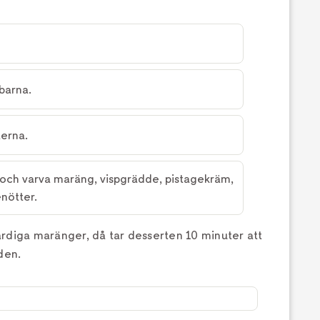
barna.
erna.
och varva maräng, vispgrädde, pistagekräm,
nötter.
rdiga maränger, då tar desserten 10 minuter att
den.