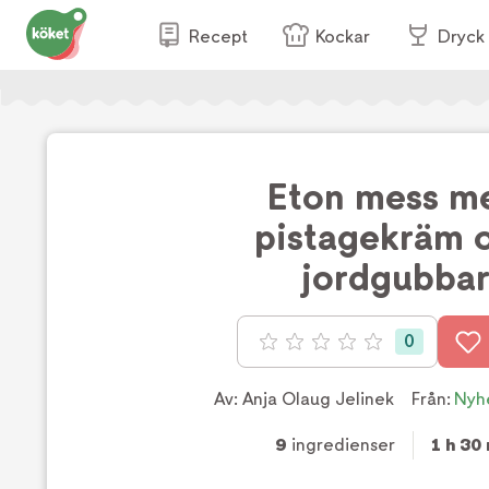
Recept
Kockar
Dryck
Eton mess m
pistagekräm 
jordgubba
0
Betyg: 0 av 5
Av:
Anja Olaug Jelinek
Från:
Nyh
9
ingredienser
1 h 30