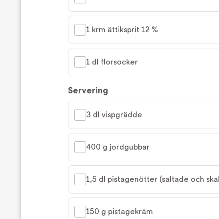
1 krm ättiksprit 12 %
1 dl florsocker
Servering
3 dl vispgrädde
400 g jordgubbar
1,5 dl pistagenötter (saltade och ska
150 g pistagekräm