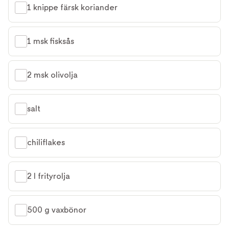
1 knippe färsk koriander
1 msk fisksås
2 msk olivolja
salt
chiliflakes
2 l frityrolja
500 g vaxbönor