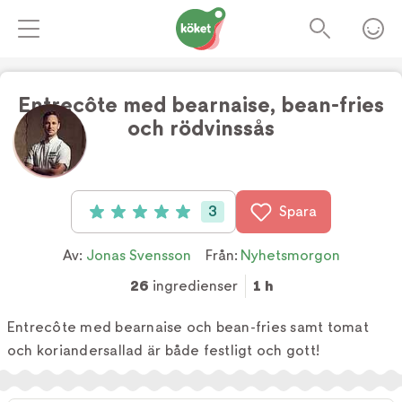
Entrecôte med bearnaise, bean-fries
och rödvinssås
Foto:
Tv4
3
Spara
Betyg: 5 av 5 (3 röster)
Av:
Jonas Svensson
Från:
Nyhetsmorgon
26
ingredienser
1 h
Entrecôte med bearnaise och bean-fries samt tomat
och koriandersallad är både festligt och gott!