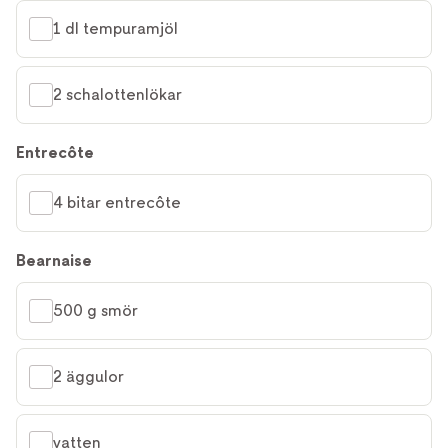
1 dl tempuramjöl
2 schalottenlökar
Entrecôte
4 bitar entrecôte
Bearnaise
500 g smör
2 äggulor
vatten