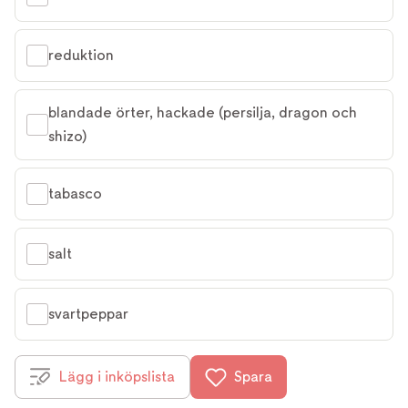
reduktion
blandade örter, hackade (persilja, dragon och 
shizo)
tabasco
salt
svartpeppar
Lägg i inköpslista
Spara