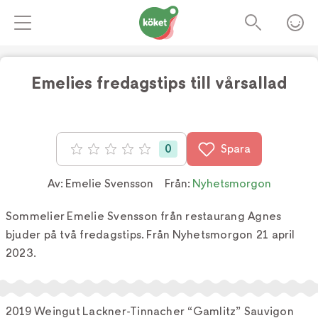
Emelies fredagstips till vårsallad
0
Spara
Betyg: 0 av 5
Av:
Emelie Svensson
Från:
Nyhetsmorgon
Sommelier Emelie Svensson från restaurang Agnes
bjuder på två fredagstips. Från Nyhetsmorgon 21 april
2023.
2019 Weingut Lackner-Tinnacher “Gamlitz” Sauvigon