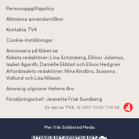
Personuppgiftspolicy
Allmänna användarvillkor
Kontakta TV4
Cookie-inställningar
Annonsera på Köket.se
Kökets redaktörer:
Lina Schönberg
,
Ellinor Jidenius
,
Isabel Agardh
,
Danielle Ekblad
och
Elinor Hedgren
Aftonbladets redaktörer:
Nina Kindbro
,
Susanna
Vidlund
och
Lisa Nilsson
Ansvarig utgivare:
Helena Aro
Försäljningschef:
Jeanette Frisk Sundberg
En del av TV4,
© 1997-2026 TV4 AB
Mer från Schibsted Media