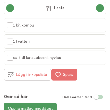
1 sats
1 bit kombu
1 l vatten
ca 2 dl katsuoboshi, hyvlad
Lägg i inköpslista
Spara
Gör så här
Håll skärmen tänd
Öppna matlagningsläget