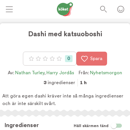
Dashi med katsuoboshi
0
Spara
Betyg: 0 av 5
Av:
Nathan Turley
,
Harry Jordås
Från:
Nyhetsmorgon
3
ingredienser
1 h
Att göra egen dashi kräver inte så många ingredienser
och är inte särskilt svårt.
Ingredienser
Håll skärmen tänd