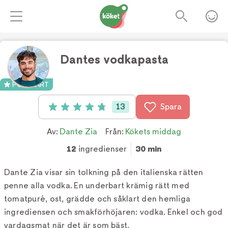
Dantes vodkapasta
Foto:
TV4
POPULÄRT
13
Spara
Betyg: 4.8 av 5 (13 röster)
Av:
Dante Zia
Från:
Kökets middag
12
ingredienser
30 min
Dante Zia visar sin tolkning på den italienska rätten
penne alla vodka. En underbart krämig rätt med
tomatpuré, ost, grädde och såklart den hemliga
ingrediensen och smakförhöjaren: vodka. Enkel och god
vardagsmat när det är som bäst.