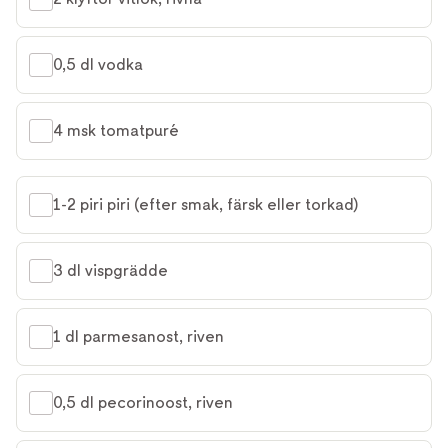
0,5 dl vodka
4 msk tomatpuré
1-2 piri piri (efter smak, färsk eller torkad)
3 dl vispgrädde
1 dl parmesanost, riven
0,5 dl pecorinoost, riven