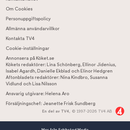
Om Cookies
Personuppgiftspolicy
Allmänna användarvillkor
Kontakta TV4
Cookie-inställningar
Annonsera på Köket.se
Kökets redaktörer:
Lina Schönberg
,
Ellinor Jidenius
,
Isabel Agardh
,
Danielle Ekblad
och
Elinor Hedgren
Aftonbladets redaktörer:
Nina Kindbro
,
Susanna
Vidlund
och
Lisa Nilsson
Ansvarig utgivare:
Helena Aro
Försäljningschef:
Jeanette Frisk Sundberg
En del av TV4,
© 1997-2026 TV4 AB
Mer från Schibsted Media