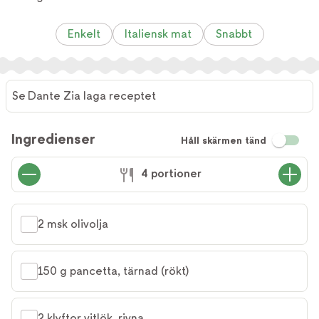
Enkelt
Italiensk mat
Snabbt
Se Dante Zia laga receptet
Se
Dante
Ingredienser
Håll skärmen tänd
Zia laga
receptet
4 portioner
2 msk olivolja
150 g pancetta, tärnad (rökt)
2 klyftor vitlök, rivna