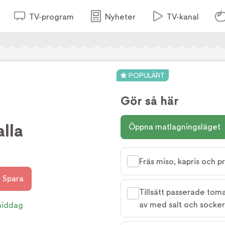
TV-program
Nyheter
TV-kanal
POPULÄRT
Gör så här
lla
Öppna matlagningsläget
Fräs miso, kapris och pre
Spara
Tillsätt passerade tom
av med salt och socker
middag