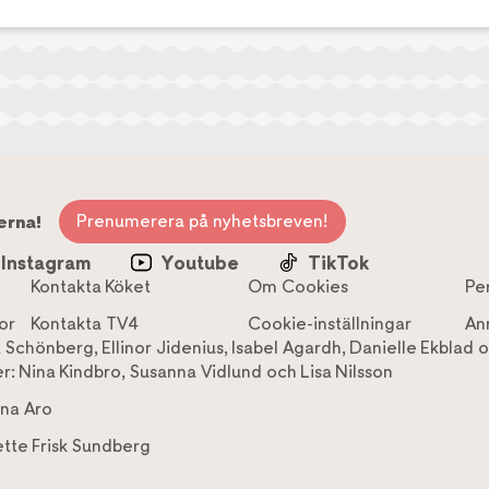
Prenumerera på nyhetsbreven!
erna!
Instagram
Youtube
TikTok
Kontakta Köket
Om Cookies
Pe
or
Kontakta TV4
Cookie-inställningar
An
a Schönberg
,
Ellinor Jidenius
,
Isabel Agardh
,
Danielle Ekblad
o
r:
Nina Kindbro
,
Susanna Vidlund
och
Lisa Nilsson
na Aro
tte Frisk Sundberg