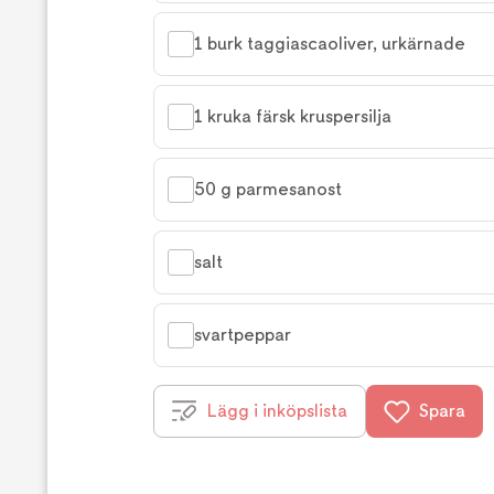
1 burk taggiascaoliver, urkärnade
1 kruka färsk kruspersilja
50 g parmesanost
salt
svartpeppar
Lägg i inköpslista
Spara