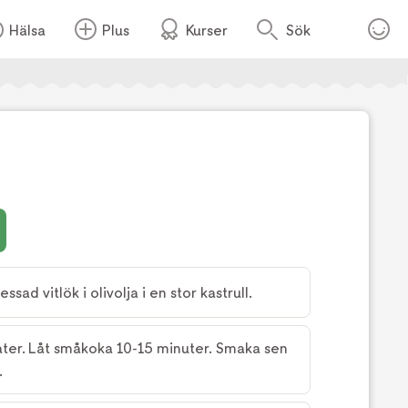
Hälsa
Plus
Kurser
Sök
Foto:
TV4
ssad vitlök i olivolja i en stor kastrull.
ater. Låt småkoka 10-15 minuter. Smaka sen
.