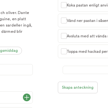
Koka pastan enligt anv
ch oliver. Dante
guine, en platt
Vänd ner pastan i såsen
ven sardeller ingå,
 därmed blir
Avsluta med att vända 
agsmiddag
Toppa med hackad pers
Skapa anteckning