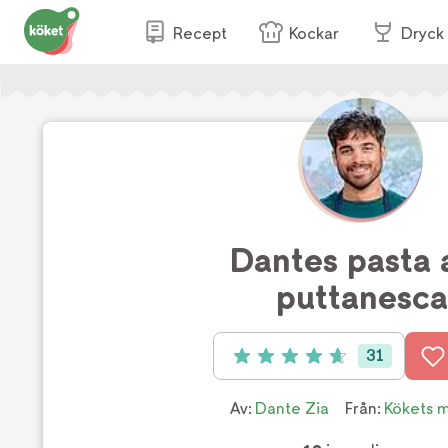
Recept
Kockar
Dryck
Dantes pasta a
puttanesca
31
Betyg: 4.7 av 5 (31 röster)
Av:
Dante Zia
Från:
Kökets 