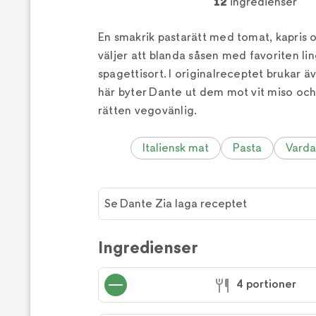
12
ingredienser
En smakrik pastarätt med tomat, kapris o
väljer att blanda såsen med favoriten lin
spagettisort. I originalreceptet brukar ä
här byter Dante ut dem mot vit miso och
rätten vegovänlig.
Italiensk mat
Pasta
Vard
Se Dante Zia laga receptet
Se
Dante
Ingredienser
Zia laga
receptet
4 portioner