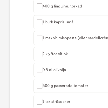
400 g linguine, torkad
1 burk kapris, små
1 msk vit misopasta (eller sardellcrè
2 klyftor vitlök
0,5 dl olivolja
500 g passerade tomater
1 tsk strösocker