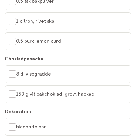
0,5 tsk bakpulver
1 citron, rivet skal
0,5 burk lemon curd
Chokladganache
3 dl vispgrädde
150 g vit bakchoklad, grovt hackad
Dekoration
blandade bär