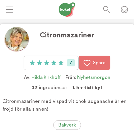
Citronmazariner
7
Spara
Betyg: 4.9 av 5 (7 röster)
Av:
Hilda Kirkhoff
Från:
Nyhetsmorgon
17
ingredienser
1 h + tid i kyl
Citronmazariner med vispad vit chokladganache är en
fröjd för alla sinnen!
Bakverk