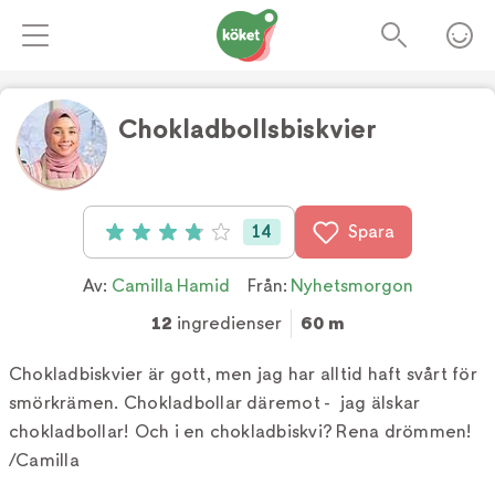
Chokladbollsbiskvier
Foto:
Camilla hamid
14
Spara
Betyg: 3.9 av 5 (14 röster)
Av:
Camilla Hamid
Från:
Nyhetsmorgon
12
ingredienser
60 m
Chokladbiskvier är gott, men jag har alltid haft svårt för
smörkrämen. Chokladbollar däremot - jag älskar
chokladbollar! Och i en chokladbiskvi? Rena drömmen!
/Camilla