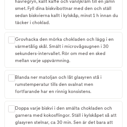
havregryn, kallt kaffe och vaniljkräm till en jämn
smet. Fyll dina biskvibottnar med den och ställ
sedan biskvierna kallt i kylskåp, minst 1 h innan du
täcker i choklad.
Grovhacka den mörka chokladen och lägg i en
värmetålig skål. Smält i microvågsugnen i 30
sekunders-intervallet. Rör om med en sked
mellan varje uppvärmning.
Blanda ner matoljan och låt glasyren stå i
rumstemperatur tills den svalnat men
fortfarande har en rinnig konsistens.
Doppa varje biskvi i den smälta chokladen och
garnera med kokosflingor. Ställ i kylskåpet så att
glasyren stelnar, ca 30 min. Sen är det bara att