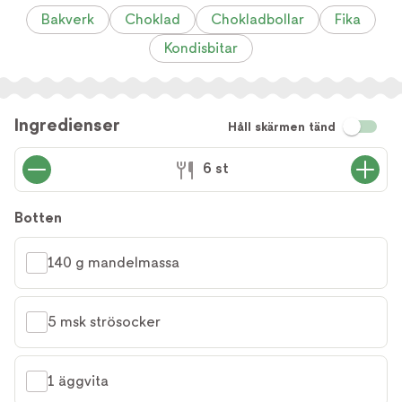
Bakverk
Choklad
Chokladbollar
Fika
Kondisbitar
Ingredienser
Håll skärmen tänd
6 st
Botten
140 g mandelmassa
5 msk strösocker
1 äggvita