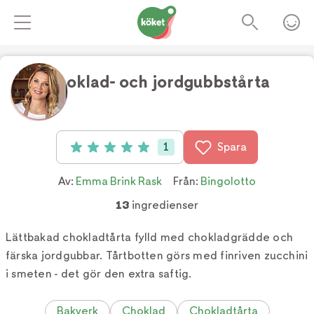
Choklad- och jordgubbstårta
Foto:
TV4
1
Spara
Betyg: 5 av 5 (1 röster)
Av:
Emma Brink Rask
Från:
Bingolotto
13
ingredienser
Lättbakad chokladtårta fylld med chokladgrädde och
färska jordgubbar. Tårtbotten görs med finriven zucchini
i smeten - det gör den extra saftig.
Bakverk
Choklad
Chokladtårta