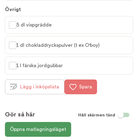
Övrigt
5 dl vispgrädde
1 dl chokladdryckspulver (t ex O'boy)
1 l färska jordgubbar
Lägg i inköpslista
Spara
Gör så här
Håll skärmen tänd
Öppna matlagningsläget