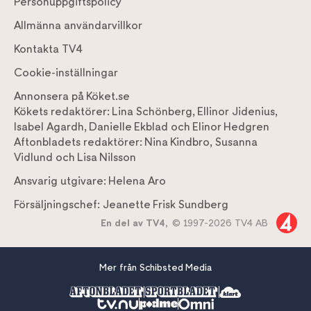
Personuppgiftspolicy
Allmänna användarvillkor
Kontakta TV4
Cookie-inställningar
Annonsera på Köket.se
Kökets redaktörer:
Lina Schönberg
,
Ellinor Jidenius
,
Isabel Agardh
,
Danielle Ekblad
och
Elinor Hedgren
Aftonbladets redaktörer:
Nina Kindbro
,
Susanna
Vidlund
och
Lisa Nilsson
Ansvarig utgivare:
Helena Aro
Försäljningschef:
Jeanette Frisk Sundberg
En del av TV4,
© 1997-2026 TV4 AB
Mer från Schibsted Media