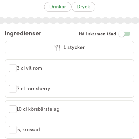
Drinkar
Dryck
Ingredienser
Håll skärmen tänd
1 stycken
3 cl vit rom
3 cl torr sherry
10 cl körsbärstelag
is, krossad