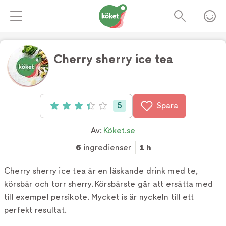
Cherry sherry ice tea
Foto:
Veronika Seigerlund
5
Spara
Betyg: 3.4 av 5 (5 röster)
Av:
Köket.se
6
ingredienser
1 h
Cherry sherry ice tea är en läskande drink med te,
körsbär och torr sherry. Körsbärste går att ersätta med
till exempel persikote. Mycket is är nyckeln till ett
perfekt resultat.