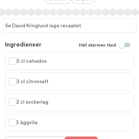
Se David Kringlund laga receptet
Se David
Kringlund
Ingredienser
Håll skärmen tänd
laga
receptet
5 cl calvados
3 cl citronsaft
2 cl sockerlag
1 äggvita