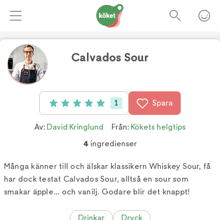
Calvados Sour
Foto:
Köket.se
1
Spara
Betyg: 5 av 5 (1 röster)
Av:
David Kringlund
Från:
Kökets helgtips
4
ingredienser
Många känner till och älskar klassikern Whiskey Sour, få
har dock testat Calvados Sour, alltså en sour som
smakar äpple... och vanilj. Godare blir det knappt!
Drinkar
Dryck