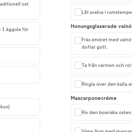
ditionell ost 
Låt svalna i rumstemper
Honungsglaserade valnö
 1 äggula för 
Fräs smöret med valnött
doftar gott.
Ta från värmen och rö
Ringla över den kalla e
Mascarponecrème
ikon)
Riv den bosniska osten
Vispa ihop med mascarpo