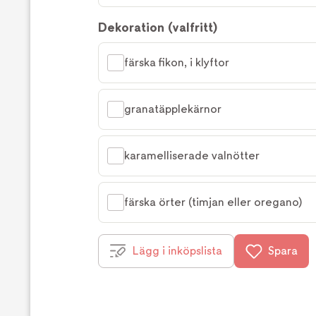
Dekoration (valfritt)
färska fikon, i klyftor
granatäpplekärnor
karamelliserade valnötter
färska örter (timjan eller oregano)
Lägg i inköpslista
Spara