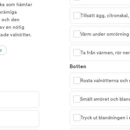
kaka som hämtar
 krämiga
Tillsätt ägg, citronska
a och den
 av en nötig
Värm under omrörning t
ade valnötter.
e
Ta från värmen, rör ner
Botten
Rosta valnötterna och 
Smält smöret och bland
Tryck ut blandningen i