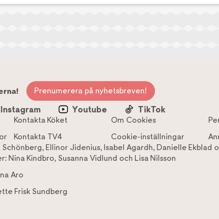
Prenumerera på nyhetsbreven!
erna!
Instagram
Youtube
TikTok
Kontakta Köket
Om Cookies
Pe
or
Kontakta TV4
Cookie-inställningar
An
a Schönberg
,
Ellinor Jidenius
,
Isabel Agardh
,
Danielle Ekblad
o
r:
Nina Kindbro
,
Susanna Vidlund
och
Lisa Nilsson
na Aro
tte Frisk Sundberg