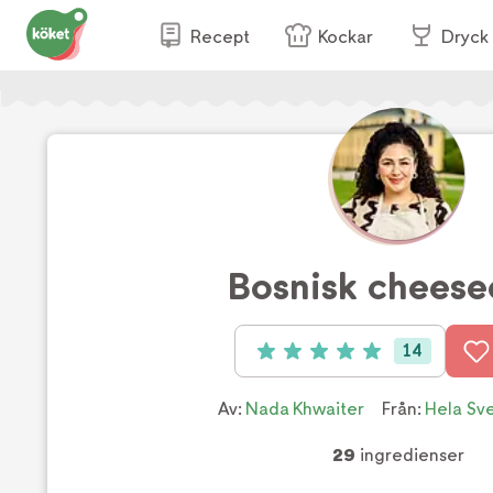
Recept
Kockar
Dryck
Bosnisk cheese
14
Betyg: 5 av 5 (14 röster)
Av:
Nada Khwaiter
Från:
Hela Sve
29
ingredienser