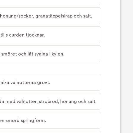
l, honung/socker, granatäppelsirap och salt.
ills curden tjocknar.
 smöret och låt svalna i kylen.
mixa valnötterna grovt.
a med valnötter, ströbröd, honung och salt.
 en smord springform.