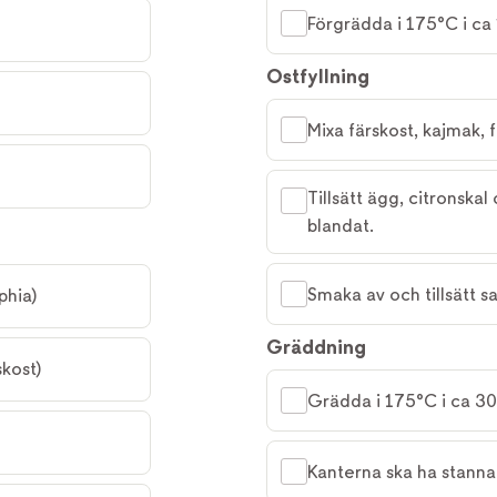
Förgrädda i 175°C i ca 
Ostfyllning
Mixa färskost, kajmak, f
Tillsätt ägg, citronskal
blandat.
Smaka av och tillsätt s
phia)
Gräddning
kost)
Grädda i 175°C i ca 3
Kanterna ska ha stanna