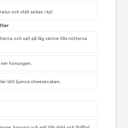
atur och ställ sedan i kyl.
tter
erna och salt på låg värme tills nötterna
r ner honungen.
ller lätt ljumna cheesecaken.
.
ne, honung och salt tills slätt och fluffigt.