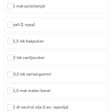
1 msk potatismjöl
salt [1 nypa]
1,5 tsk bakpulver
2 tsk vaniljsocker
0,5 tsk xantangummi
1,5 msk malen kanel
1 dl neutral olja (t.ex. rapsolja)