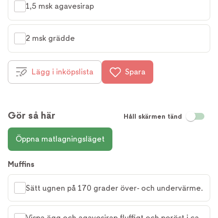
1,5 msk agavesirap
2 msk grädde
Lägg i inköpslista
Spara
Gör så här
Håll skärmen tänd
Öppna matlagningsläget
Muffins
Sätt ugnen på 170 grader över- och undervärme.
Vispa ägg och agavesirap fluffigt och poröst i ca