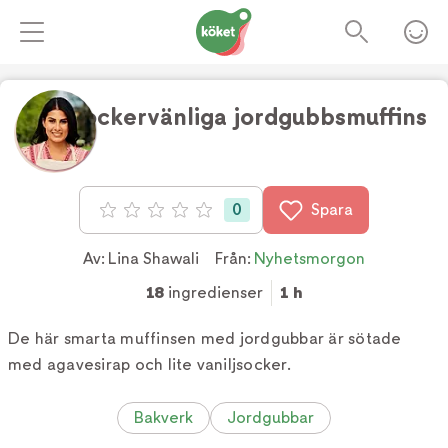
Blodsockervänliga jordgubbsmuffins
Foto:
TV4
0
Spara
Betyg: 0 av 5
Av:
Lina Shawali
Från:
Nyhetsmorgon
18
ingredienser
1 h
De här smarta muffinsen med jordgubbar är sötade
med agavesirap och lite vaniljsocker.
Bakverk
Jordgubbar