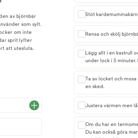
m
Stöt kardemummakärnor
den av björnbär
nvänder som sylt.
ocker om inte
Rensa och skölj björnb
ar sprit lyfter
rt att utesluta.
Lägg allt i en kastrull
under lock i 5 minuter. 
Ta av locket och mosa
en sked.
Justera värmen men låt
Om du har en termomet
Du kan också göra marm