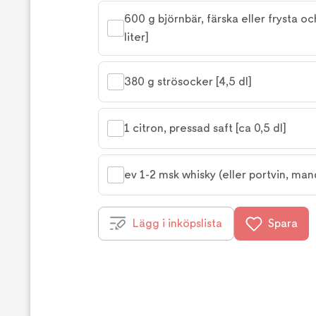
600 g björnbär, färska eller frysta och
liter]
380 g strösocker [4,5 dl]
1 citron, pressad saft [ca 0,5 dl]
ev 1-2 msk whisky (eller portvin, man
Lägg i inköpslista
Spara