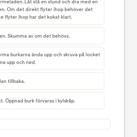
marmeladen. Låt stå en stund och dra med en
en. Om det direkt flyter ihop behöver det
te flyter ihop har det kokat klart.
rmen. Skumma av om det behövs.
arma burkarna ända upp och skruva på locket
rna upp och ned.
an tillbaka.
t. Öppnad burk förvaras i kylskåp.