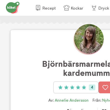
Recept
Kockar
Dryck
Björnbärsmarmel
kardemumm
4
Betyg: 5 av 5 (4 röster)
Av:
Annelie Andersson
Från:
Nyh