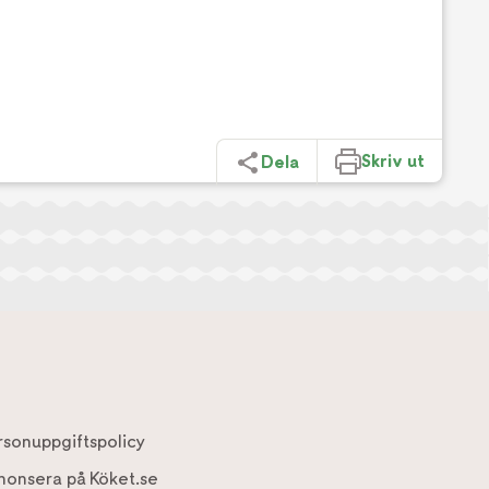
Skriv ut
Dela
rsonuppgiftspolicy
nonsera på Köket.se