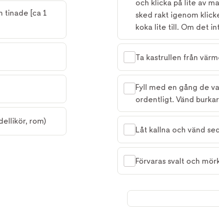
och klicka på lite av 
 tinade [ca 1 
sked rakt igenom klick
koka lite till. Om det in
Ta kastrullen från vä
Fyll med en gång de v
ordentligt. Vänd burka
dellikör, rom)
Låt kallna och vänd sed
Förvaras svalt och mörk