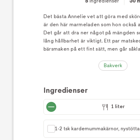
5
ingredienser
30 
Det bästa Annelie vet att göra med skör
är den här marmeladen som hon också a
Det går att dra ner något på mängden s
lång hållbarhet är viktigt. Ett par matsked
bärsmaken på ett fint sätt, men går såkla
Bakverk
Ingredienser
1 liter
1-2 tsk kardemummakärnor, nystötta