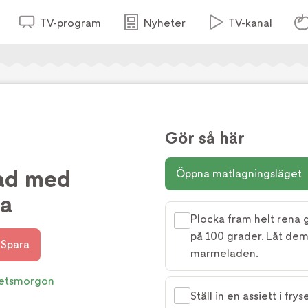
TV-program
Nyheter
TV-kanal
Gör så här
ad med
Öppna matlagningsläget
a
Plocka fram helt rena gl
på 100 grader. Låt dem
Spara
marmeladen.
etsmorgon
Ställ in en assiett i fr