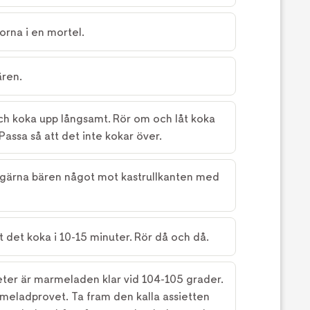
na i en mortel.
ären.
 och koka upp långsamt. Rör om och låt koka
Passa så att det inte kokar över.
 gärna bären något mot kastrullkanten med
 det koka i 10-15 minuter. Rör då och då.
er är marmeladen klar vid 104-105 grader.
eladprovet. Ta fram den kalla assietten